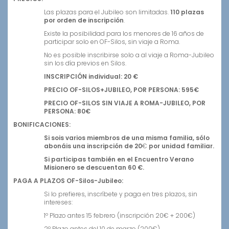
Las plazas para el Jubileo son limitadas.
110 plazas
por orden de inscripción
.
Existe la posibilidad para los menores de 16 años de
participar solo en OF-Silos, sin viaje a Roma.
No es posible inscribirse solo a al viaje a Roma-Jubileo
sin los día previos en Silos.
INSCRIPCIÓN individual: 20 €
PRECIO OF-SILOS+JUBILEO, POR PERSONA: 595€
PRECIO OF-SILOS SIN VIAJE A ROMA-JUBILEO, POR
PERSONA: 80€
BONIFICACIONES:
Si sois varios miembros de una misma familia, sólo
abonáis una inscripción de 20
€
por unidad familiar.
Si participas también en el Encuentro Verano
Misionero se descuentan 60 €.
PAGA A PLAZOS OF-Silos-Jubileo:
Si lo prefieres, inscríbete y paga en tres plazos, sin
intereses:
1º Plazo antes 15 febrero (inscripción 20€ + 200€)
2º Plazo antes del 10 de marzo (200€)