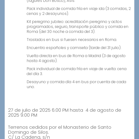
(lugares Don Bosco), Asís.
Pack individual de comida fría en viaje ida (3 comidas, 2
cenas y 2 desayunos).
Kit peregrino jubileo: acreditación peregrino y actos
programados, seguro, transporte público y comida en
Roma (del 30 noche a comida del 3).
Traslados en bus si fuesen necesarios en Roma.
Encuentro españoles y camiseta (tarde del 31 julio).
Vuelta directa en bus de Roma a Madrid (3 de agosto
hasta 4 agosto).
Pack individual de comida fría en viaje de vuelta: cena
del día 3.
Desayuno y comida día 4 en bus por cuenta de cada
uno.
Cuándo
27 de julio de 2025 6:00 PM hasta 4 de agosto de
2025 9:00 PM
Localización
Terrenos cedidos por el Monasterio de Santo
Domingo de Silos.
C/ La Cadena, s/n