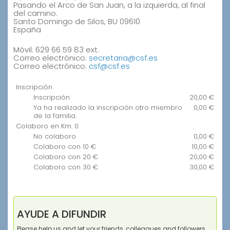
Pasando el Arco de San Juan, a la izquierda, al final
del camino.
Santo Domingo de Silos
,
BU
09610
España
Contacto
Móvil:
629 66 59 83 ext.
Correo electrónico:
secretaria@csf.es
Correo electrónico:
csf@csf.es
Precios
Inscripción
Inscripción
20,00 €
Ya ha realizado la inscripción otro miembro
0,00 €
de la familia.
Colaboro en Km. 0
No colaboro
0,00 €
Colaboro con 10 €
10,00 €
Colaboro con 20 €
20,00 €
Colaboro con 30 €
30,00 €
AYUDE A DIFUNDIR
Please help us and let your friends, colleagues and followers