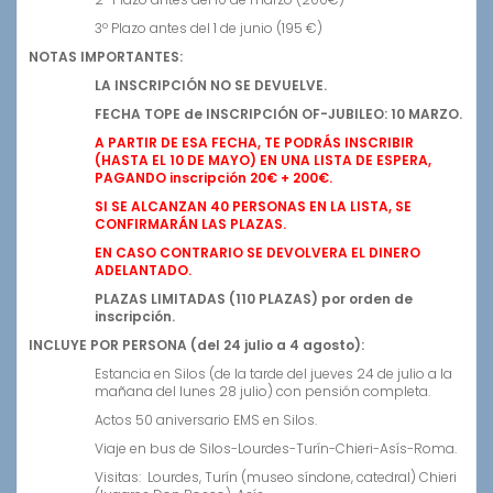
3º Plazo antes del 1 de junio (195 €)
NOTAS IMPORTANTES:
LA INSCRIPCIÓN NO SE DEVUELVE.
FECHA TOPE de INSCRIPCIÓN OF-JUBILEO: 10 MARZO.
A PARTIR DE ESA FECHA, TE PODRÁS INSCRIBIR
(HASTA EL 10 DE MAYO)
EN UNA LISTA DE ESPERA,
PAGANDO
inscripción 20€ + 200€.
SI SE ALCANZAN 40 PERSONAS EN LA LISTA, SE
CONFIRMARÁN LAS PLAZAS.
EN CASO CONTRARIO SE DEVOLVERA EL DINERO
ADELANTADO.
PLAZAS LIMITADAS (110 PLAZAS) por orden de
inscripción.
INCLUYE POR PERSONA (del 24 julio a 4 agosto):
Estancia en Silos (de la tarde del jueves 24 de julio a la
mañana del lunes 28 julio) con pensión completa.
Actos 50 aniversario EMS en Silos.
Viaje en bus de Silos-Lourdes-Turín-Chieri-Asís-Roma.
Visitas: Lourdes, Turín (museo síndone, catedral) Chieri