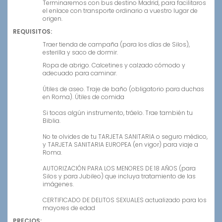
Terminaremos con bus destino Madrid, para facilitaros
el enlace con transporte ordinario a vuestro lugar de
origen.
REQUISITOS:
Traer tienda de campaña (para los días de Silos),
esterilla y saco de dormir.
Ropa de abrigo. Calcetines y calzado cómodo y
adecuado para caminar.
Útiles de aseo. Traje de baño (obligatorio para duchas
en Roma). Útiles de comida
Si tocas algún instrumento, tráelo. Trae también tu
Biblia.
No te olvides de tu TARJETA SANITARIA o seguro médico,
y TARJETA SANITARIA EUROPEA (en vigor) para viaje a
Roma.
AUTORIZACIÓN PARA LOS MENORES DE 18 AÑOS (para
Silos y para Jubileo) que incluya tratamiento de las
imágenes.
CERTIFICADO DE DELITOS SEXUALES actualizado para los
mayores de edad
PRECIOS: