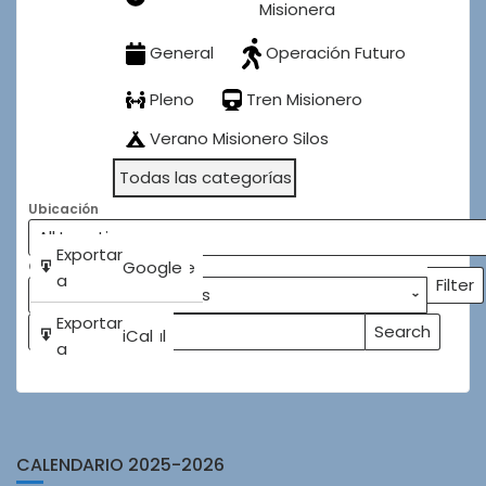
Misionera
General
Operación Futuro
Pleno
Tren Misionero
Verano Misionero Silos
Todas las categorías
Ubicación
Subscribe
Exportar
Google
Google
Categorías
in
a
Filter
Categ
Subscribe
Exportar
Search
iCal
iCal
Buscar
Events
in
a
Eventos
CALENDARIO 2025-2026