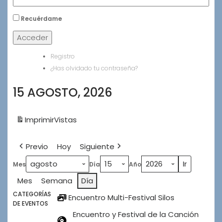
Recuérdame
Acceder
Registro
¿Has olvidado tu contraseña?
15 AGOSTO, 2026
Imprimir
Vistas
Previo
Hoy
Siguiente
Mes
Día
Año
Mes
Semana
Día
CATEGORÍAS
Encuentro Multi-Festival Silos
DE EVENTOS
Encuentro y Festival de la Canción