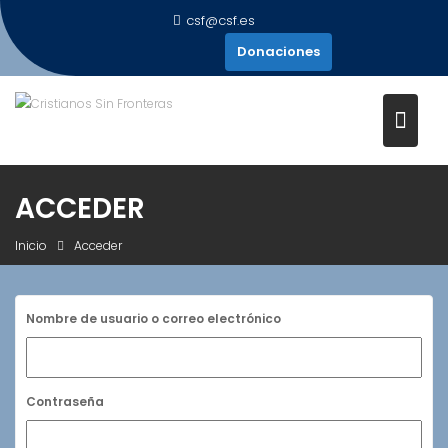
Saltar
csf@csf.es
al
Donaciones
contenido
ACCEDER
Inicio
Acceder
Nombre de usuario o correo electrónico
Contraseña