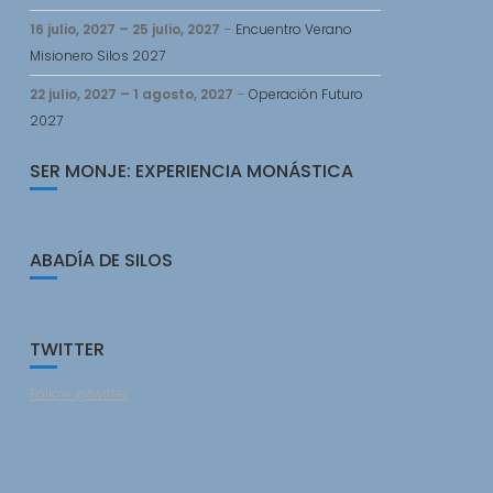
26
16 julio, 2027
–
25 julio, 2027
–
Encuentro Verano
osto,
Misionero Silos 2027
26
22 julio, 2027
–
1 agosto, 2027
–
Operación Futuro
2027
osto,
ent)
26
SER MONJE: EXPERIENCIA MONÁSTICA
ABADÍA DE SILOS
TWITTER
Follow @twitter