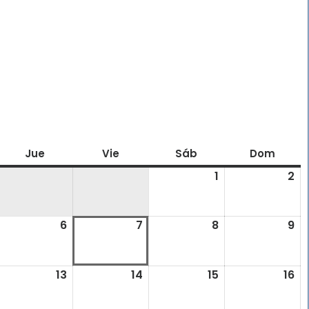
oles
Jue
jueves
Vie
viernes
Sáb
sábado
Dom
domi
1
1
2
2
agosto,
ag
2026
20
6
6
7
7
8
8
9
9
gosto,
agosto,
agosto,
agosto,
ag
026
2026
2026
2026
20
2
13
13
14
14
15
15
16
16
gosto,
agosto,
agosto,
agosto,
ag