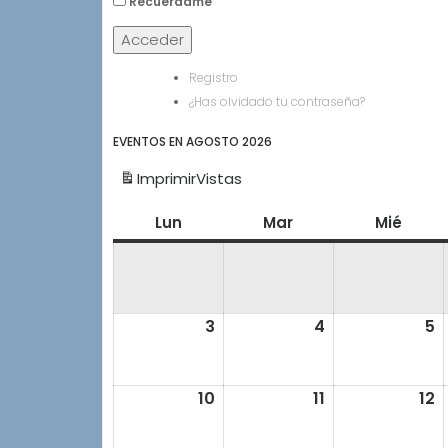
Recuérdame
Acceder
Registro
¿Has olvidado tu contraseña?
EVENTOS EN AGOSTO 2026
Imprimir
Vistas
Lun
lunes
Mar
martes
Mié
miérc
3
3
4
4
5
5
agosto,
agosto,
a
2026
2026
2
10
10
11
11
12
1
agosto,
agosto,
a