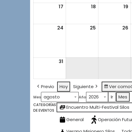
2026
2026
2
17
17
18
18
19
1
agosto,
agosto,
a
2026
2026
2
24
24
25
25
26
2
agosto,
agosto,
a
2026
2026
2
31
31
agosto,
2026
Previo
Hoy
Siguiente
Ver como
Mes
Mes
Año
CATEGORÍAS
Encuentro Multi-Festival Silos
DE EVENTOS
General
Operación Futu
Verano Misionero Silos
Toda