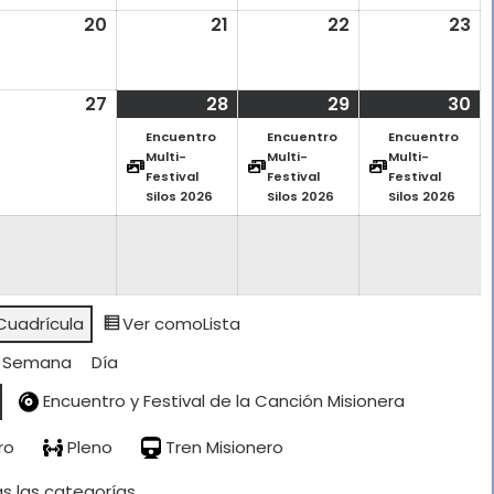
026
2026
2026
2026
20
9
20
20
21
21
22
22
23
23
gosto,
agosto,
agosto,
agosto,
ag
026
2026
2026
2026
20
6
27
27
28
28
(1
29
29
(1
30
30
(1
gosto,
agosto,
agosto,
event)
agosto,
event)
ag
ev
Encuentro
Encuentro
Encuentro
026
2026
2026
2026
20
Multi-
Multi-
Multi-
Festival
Festival
Festival
Silos 2026
Silos 2026
Silos 2026
Cuadrícula
Ver como
Lista
Semana
Día
Encuentro y Festival de la Canción Misionera
ro
Pleno
Tren Misionero
s las categorías