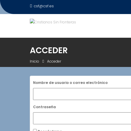
Saltar
csf@csf.es
al
contenido
ACCEDER
Inicio
Acceder
Nombre de usuario o correo electrónico
Contraseña