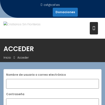
Saltar
csf@csf.es
al
Donaciones
contenido
ACCEDER
Inicio
Acceder
Nombre de usuario o correo electrónico
Contraseña