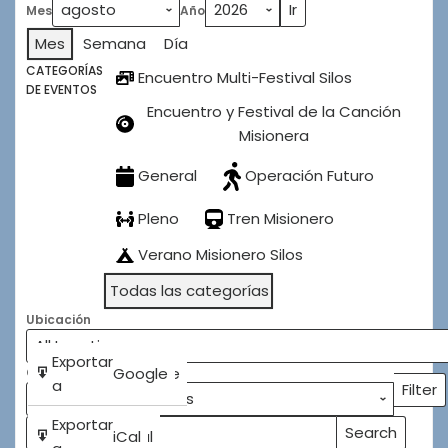
Mes
Año
Silos
2026
Mes
Semana
Día
CATEGORÍAS
Encuentro Multi-Festival Silos
DE EVENTOS
Encuentro y Festival de la Canción
Misionera
General
Operación Futuro
Pleno
Tren Misionero
Verano Misionero Silos
Todas las categorías
Ubicación
Subscribe
Exportar
Google
Google
Categorías
in
a
Filter
Categ
Subscribe
Exportar
Search
iCal
iCal
Buscar
Events