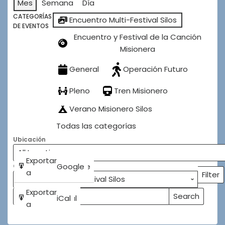
Mes
Semana
Día
CATEGORÍAS
Encuentro Multi-Festival Silos
DE EVENTOS
Encuentro y Festival de la Canción
Misionera
General
Operación Futuro
Pleno
Tren Misionero
Verano Misionero Silos
Todas las categorías
Ubicación
Subscribe
Exportar
Google
Google
Categorías
in
a
Filter
Categ
Subscribe
Exportar
Search
iCal
iCal
Buscar
Events
in
a
Eventos