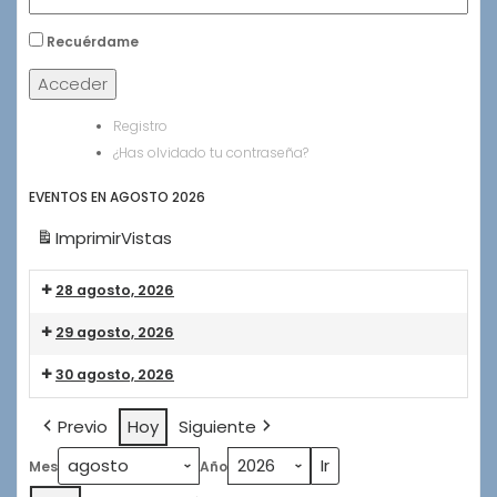
Recuérdame
Acceder
Registro
¿Has olvidado tu contraseña?
EVENTOS EN AGOSTO 2026
Imprimir
Vistas
28 agosto, 2026
Encuentro
29 agosto, 2026
Multi-
Festival
Encuentro
30 agosto, 2026
Silos
Multi-
2026
Festival
Encuentro
Previo
Hoy
Siguiente
Silos
Multi-
2026
Festival
Mes
Año
Silos
2026