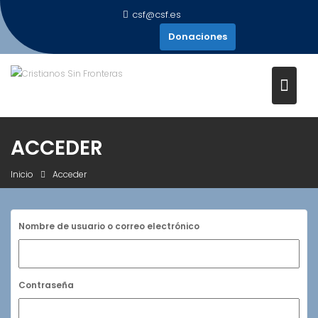
Saltar
csf@csf.es
al
Donaciones
contenido
ACCEDER
Inicio
Acceder
Nombre de usuario o correo electrónico
Contraseña