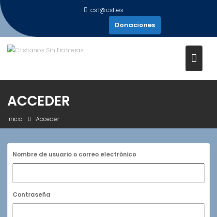
Saltar
csf@csf.es
al
Donaciones
contenido
ACCEDER
Inicio
Acceder
Nombre de usuario o correo electrónico
Contraseña