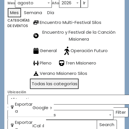
Mes
Año
Silos
2026
Mes
Semana
Día
CATEGORÍAS
Encuentro Multi-Festival Silos
DE EVENTOS
Encuentro y Festival de la Canción
Misionera
General
Operación Futuro
Pleno
Tren Misionero
Verano Misionero Silos
Todas las categorías
Ubicación
Subscribe
Exportar
Google
Google
Categorías
in
a
Filter
Categ
Subscribe
Exportar
Search
iCal
iCal
Buscar
Events