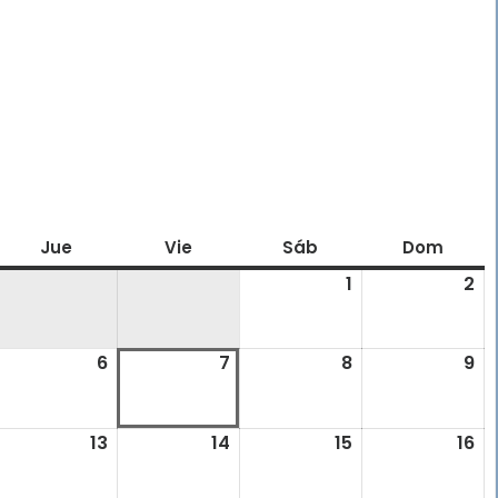
oles
Jue
jueves
Vie
viernes
Sáb
sábado
Dom
domi
1
1
2
2
agosto,
ag
2026
20
6
6
7
7
8
8
9
9
gosto,
agosto,
agosto,
agosto,
ag
026
2026
2026
2026
20
2
13
13
14
14
15
15
16
16
gosto,
agosto,
agosto,
agosto,
ag