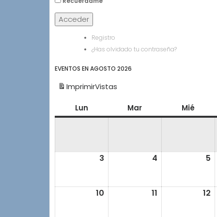
Recuérdame
Acceder
Registro
¿Has olvidado tu contraseña?
EVENTOS EN AGOSTO 2026
Imprimir
Vistas
Lun
lunes
Mar
martes
Mié
miérc
3
3
4
4
5
5
agosto,
agosto,
a
2026
2026
2
10
10
11
11
12
1
agosto,
agosto,
a