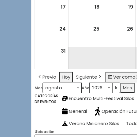
2026
2026
2
17
17
18
18
19
1
agosto,
agosto,
a
2026
2026
2
24
24
25
25
26
2
agosto,
agosto,
a
2026
2026
2
31
31
agosto,
2026
Previo
Hoy
Siguiente
Ver como
Mes
Mes
Año
CATEGORÍAS
Encuentro Multi-Festival Silos
DE EVENTOS
General
Operación Futu
Verano Misionero Silos
Toda
Ubicación