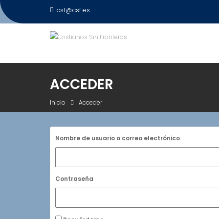
Saltar
csf@csf.es
al
contenido
ACCEDER
Inicio
Acceder
Nombre de usuario o correo electrónico
Contraseña