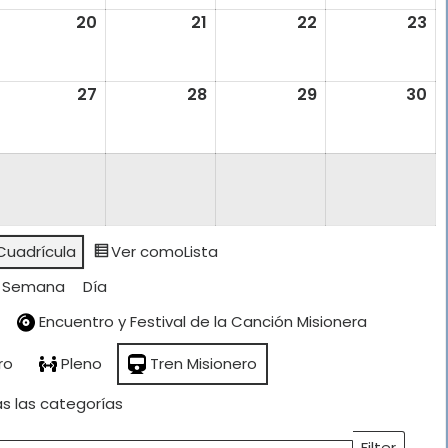
026
2026
2026
2026
20
9
20
20
21
21
22
22
23
23
gosto,
agosto,
agosto,
agosto,
ag
026
2026
2026
2026
20
6
27
27
28
28
29
29
30
30
gosto,
agosto,
agosto,
agosto,
ag
026
2026
2026
2026
20
Cuadrícula
Ver como
Lista
Semana
Día
Encuentro y Festival de la Canción Misionera
ro
Pleno
Tren Misionero
s las categorías
Filter