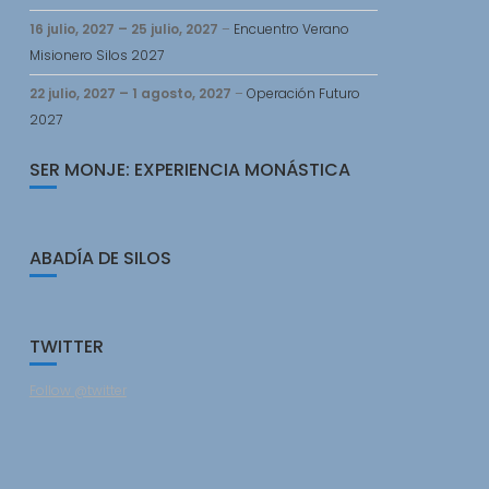
26
16 julio, 2027
–
25 julio, 2027
–
Encuentro Verano
osto,
Misionero Silos 2027
26
22 julio, 2027
–
1 agosto, 2027
–
Operación Futuro
2027
osto,
26
SER MONJE: EXPERIENCIA MONÁSTICA
ABADÍA DE SILOS
TWITTER
Follow @twitter