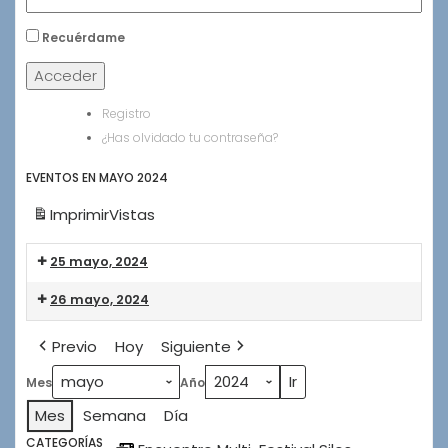
Recuérdame
Acceder
Registro
¿Has olvidado tu contraseña?
EVENTOS EN MAYO 2024
Imprimir
Vistas
25 mayo, 2024
Pleno
26 mayo, 2024
de
Comprometidos
Pleno
Previo
Hoy
Siguiente
CSF
de
2024
Comprometidos
Mes
Año
CSF
2024
Mes
Semana
Día
CATEGORÍAS