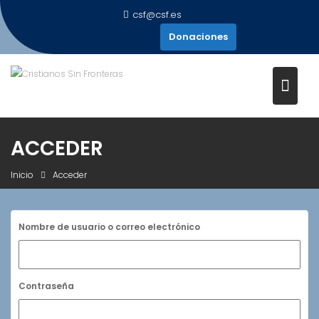
Saltar
csf@csf.es
al
Donaciones
contenido
ACCEDER
Inicio
Acceder
Nombre de usuario o correo electrónico
Contraseña