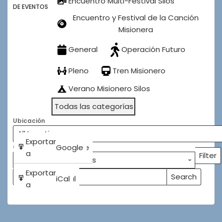
Encuentro Multi-Festival Silos
DE EVENTOS
Encuentro y Festival de la Canción
Misionera
General
Operación Futuro
Pleno
Tren Misionero
Verano Misionero Silos
Todas las categorías
Ubicación
Subscribe
Exportar
Google
Google
Categorías
in
a
Filter
Categ
Subscribe
Exportar
Search
iCal
iCal
Buscar
Events
in
a
Eventos