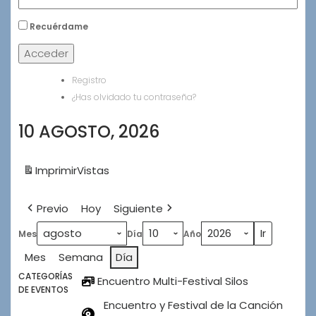
Recuérdame
Acceder
Registro
¿Has olvidado tu contraseña?
10 AGOSTO, 2026
Imprimir
Vistas
Previo
Hoy
Siguiente
Mes
Día
Año
Mes
Semana
Día
CATEGORÍAS
Encuentro Multi-Festival Silos
DE EVENTOS
Encuentro y Festival de la Canción