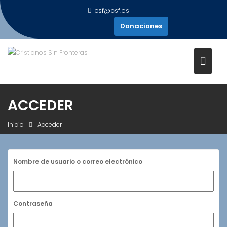
Saltar
csf@csf.es
al
Donaciones
contenido
ACCEDER
Inicio
Acceder
Nombre de usuario o correo electrónico
Contraseña