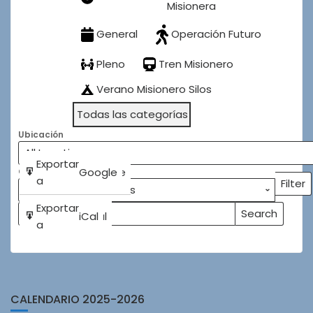
Misionera
General
Operación Futuro
Pleno
Tren Misionero
Verano Misionero Silos
Todas las categorías
Ubicación
Subscribe
Exportar
Google
Google
Categorías
in
a
Filter
Categ
Subscribe
Exportar
Search
iCal
iCal
Buscar
Events
in
a
Eventos
CALENDARIO 2025-2026