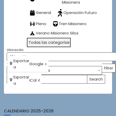
Misionera
General
Operación Futuro
Pleno
Tren Misionero
Verano Misionero Silos
Todas las categorías
Ubicación
Subscribe
Exportar
Google
Google
Categorías
in
a
Filter
Categ
Subscribe
Exportar
Search
iCal
iCal
Buscar
Events
in
a
Eventos
CALENDARIO 2025-2026