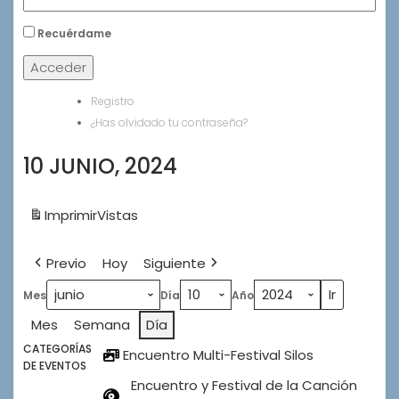
Recuérdame
Acceder
Registro
¿Has olvidado tu contraseña?
10 JUNIO, 2024
Imprimir
Vistas
Previo
Hoy
Siguiente
Mes
Día
Año
Mes
Semana
Día
CATEGORÍAS
Encuentro Multi-Festival Silos
DE EVENTOS
Encuentro y Festival de la Canción