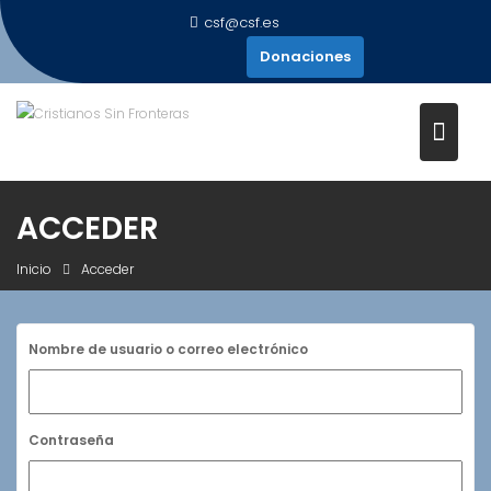
Saltar
csf@csf.es
al
Donaciones
contenido
ACCEDER
Inicio
Acceder
Nombre de usuario o correo electrónico
Contraseña