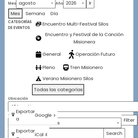
Mes
Año
Silos
2026
Mes
Semana
Día
CATEGORÍAS
Encuentro Multi-Festival Silos
DE EVENTOS
Encuentro y Festival de la Canción
Misionera
General
Operación Futuro
Pleno
Tren Misionero
Verano Misionero Silos
Todas las categorías
Ubicación
Subscribe
Exportar
Google
Google
Categorías
in
a
Filter
Categ
Subscribe
Exportar
Search
iCal
iCal
Buscar
Events