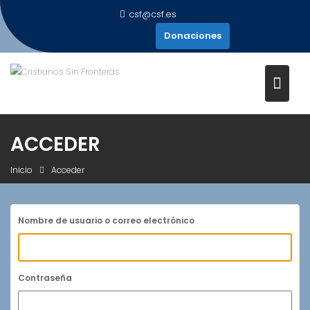
Saltar
csf@csf.es
al
Donaciones
contenido
ACCEDER
Inicio
Acceder
Nombre de usuario o correo electrónico
Contraseña