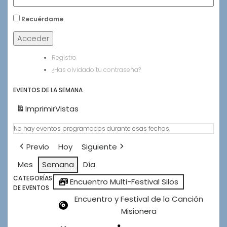
Recuérdame
Acceder
Registro
¿Has olvidado tu contraseña?
EVENTOS DE LA SEMANA
Imprimir
Vistas
No hay eventos programados durante esas fechas.
Previo
Hoy
Siguiente
Mes
Semana
Día
CATEGORÍAS
Encuentro Multi-Festival Silos
DE EVENTOS
Encuentro y Festival de la Canción
Misionera