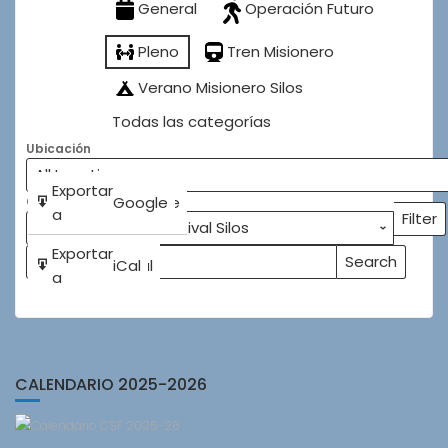
General
Operación Futuro
Pleno
Tren Misionero
Verano Misionero Silos
Todas las categorías
Ubicación
Subscribe
Exportar
Google
Google
Categorías
in
a
Filter
Categ
Subscribe
Exportar
Search
iCal
iCal
Buscar
Events
in
a
Eventos
CALENDARIO 2025-2026