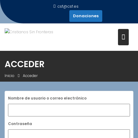
Saltar
csf@csf.es
al
Donaciones
contenido
ACCEDER
Inicio
Acceder
Nombre de usuario o correo electrónico
Contraseña