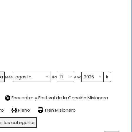
ta
Mes
Día
Año
Encuentro y Festival de la Canción Misionera
ro
Pleno
Tren Misionero
s las categorías