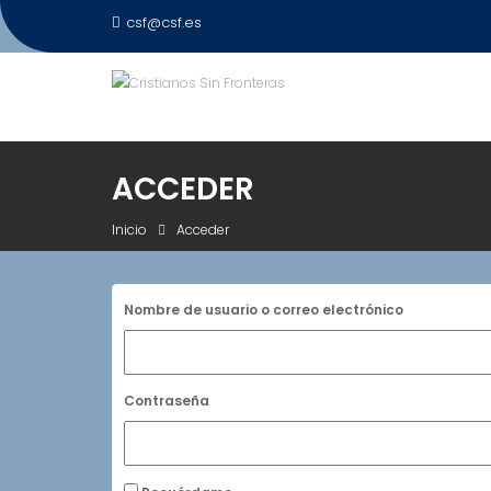
Saltar
csf@csf.es
al
contenido
ACCEDER
Inicio
Acceder
Nombre de usuario o correo electrónico
Contraseña