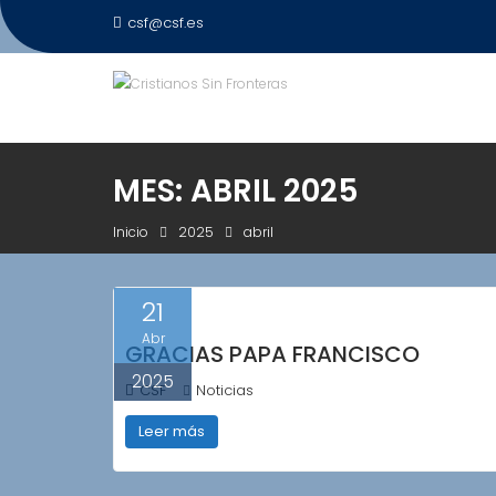
Saltar
csf@csf.es
al
contenido
MES:
ABRIL 2025
Inicio
2025
abril
21
Abr
GRACIAS PAPA FRANCISCO
2025
CSF
Noticias
Leer más