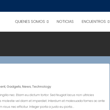
QUIENES SOMOS
NOTICIAS
ENCUENTROS
ment
Gadgets
News
Technology
,
,
,
gilla nec. Etiam eu dictum tortor. Sed feugiat lacus non ultricies
s molestie vel diam et imperdiet. Interdum et malesuada fames ac ante
isus nec efficitur. Integer porta a justo eu porta.…