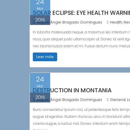
24
Mar
SOLAR ECLIPSE: EYE HEALTH WARN
2015
Miguel Ángel Bragado Domínguez
Health
Ne
,
In lobortis malesuada neque, a maximus leo interdum
risus, quis aliquet justo ullamcorper ut. Donec id velit 
nec lacinia turpis lorem et mi. Fusce dictum nunc metus, 
Leer más
24
Mar
DESTRUCTION IN MONTANIA
2015
Miguel Ángel Bragado Domínguez
General
L
,
Nunc consectetur ipsum nisi, ut pellentesque felis tempu
augue id egestas. Nullam rhoncus, arcu in tincidunt ultr
viverra augue, a luctus nisl. Donec interdum enim tem