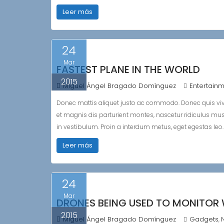
Leer más
24
Mar
FASTEST PLANE IN THE WORLD
2015
Miguel Ángel Bragado Domínguez
Entertain
Donec mattis aliquet justo ac commodo. Donec quis vi
et magnis dis parturient montes, nascetur ridiculus mu
in vestibulum. Proin a interdum metus, eget egestas leo. S
Leer más
24
Mar
DRONES BEING USED TO MONITO
2015
Miguel Ángel Bragado Domínguez
Gadgets
,