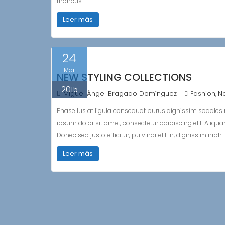
rhoncus.…
Leer más
24
Mar
NEW STYLING COLLECTIONS
2015
Miguel Ángel Bragado Domínguez
Fashion
N
,
Phasellus at ligula consequat purus dignissim sodales n
ipsum dolor sit amet, consectetur adipiscing elit. Aliquam
Donec sed justo efficitur, pulvinar elit in, dignissim ni
Leer más