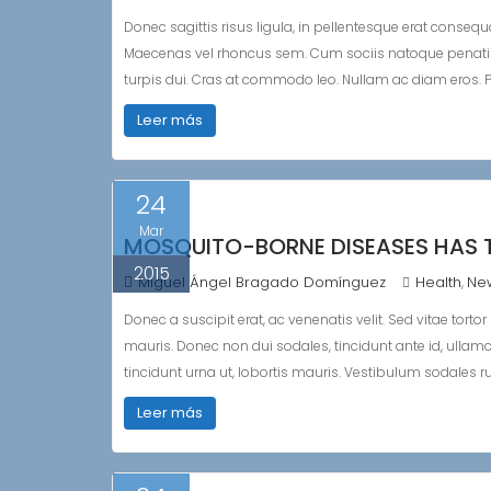
Donec sagittis risus ligula, in pellentesque erat consequ
Maecenas vel rhoncus sem. Cum sociis natoque penatibu
turpis dui. Cras at commodo leo. Nullam ac diam eros. P
Leer más
24
Mar
MOSQUITO-BORNE DISEASES HAS 
2015
Miguel Ángel Bragado Domínguez
Health
Ne
,
Donec a suscipit erat, ac venenatis velit. Sed vitae torto
mauris. Donec non dui sodales, tincidunt ante id, ullam
tincidunt urna ut, lobortis mauris. Vestibulum sodales r
Leer más