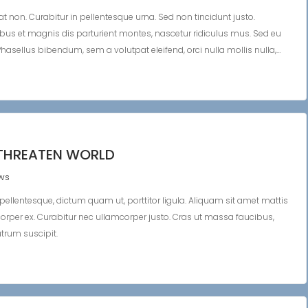
at non. Curabitur in pellentesque urna. Sed non tincidunt justo.
s et magnis dis parturient montes, nascetur ridiculus mus. Sed eu
hasellus bibendum, sem a volutpat eleifend, orci nulla mollis nulla,…
THREATEN WORLD
ws
r pellentesque, dictum quam ut, porttitor ligula. Aliquam sit amet mattis
corper ex. Curabitur nec ullamcorper justo. Cras ut massa faucibus,
utrum suscipit.