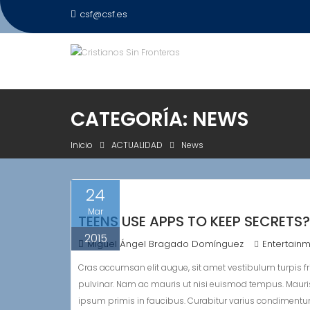
Saltar
csf@csf.es
al
contenido
CATEGORÍA:
NEWS
Inicio
ACTUALIDAD
News
24
Mar
TEENS USE APPS TO KEEP SECRETS?
2015
Miguel Ángel Bragado Domínguez
Entertain
Cras accumsan elit augue, sit amet vestibulum turpis frin
pulvinar. Nam ac mauris ut nisi euismod tempus. Mauri
ipsum primis in faucibus. Curabitur varius condimentum r