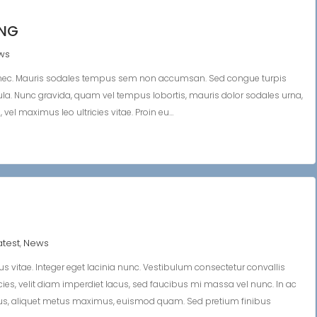
ING
ws
 nec. Mauris sodales tempus sem non accumsan. Sed congue turpis
ligula. Nunc gravida, quam vel tempus lobortis, mauris dolor sodales urna,
vel maximus leo ultricies vitae. Proin eu…
atest
News
,
s vitae. Integer eget lacinia nunc. Vestibulum consectetur convallis
icies, velit diam imperdiet lacus, sed faucibus mi massa vel nunc. In ac
pus, aliquet metus maximus, euismod quam. Sed pretium finibus