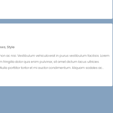
ews
Style
,
on ac nisi. Vestibulum vehicula erat in purus vestibulum facilisis. Lorem
 fringilla dolor quis enim pulvinar, sit amet dictum lacus ultricies.
bh. Nulla porttitor tortor et mi auctor condimentum. Aliquam sodales ac…