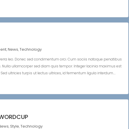
ment
News
Technology
,
,
verra leo. Donec sed condimentum orci. Cum sociis natoque penatibus
s. Nulla ullamcorper sed diam quis tempor. Integer lacinia maximus est
ed ultricies turpis ut lectus ultrices, id fermentum ligula interdum.…
R WORDCUP
News
Style
Technology
,
,