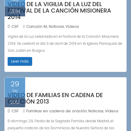
VÍDEO DE LA VIGILIA DE LA LUZ DEL
FESTIVAL DE LA CANCIÓN MISIONERA
2014
2014
CSF
Canción M.
Noticias
Vídeos
,
,
Vigilia de la Luz celebrada en el Festival de la Canción Misionera
2014. Se celebró el día 3 de abril de 2014 en la Iglesia Parroquial de
San Julián en Burgos.
Leer más
29
Dic
VÍDEO DE FAMILIAS EN CADENA DE
ORACIÓN 2013
2013
CSF
Familias en cadena de oración
Noticias
Vídeos
,
,
El domingo 29, Fiesta de la Sagrada Familia, desde Madrid, el
pequeño oratorio de las Dominicas de Nuestra Señora de las