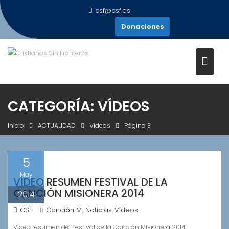
Saltar
csf@csf.es
al
Donaciones
contenido
CATEGORÍA:
VÍDEOS
Inicio
ACTUALIDAD
Vídeos
Página 3
5
May
VÍDEO RESUMEN FESTIVAL DE LA
CANCIÓN MISIONERA 2014
2014
CSF
Canción M.
Noticias
Vídeos
,
,
Vídeo resumen del Festival de la Canción Misionera 2014