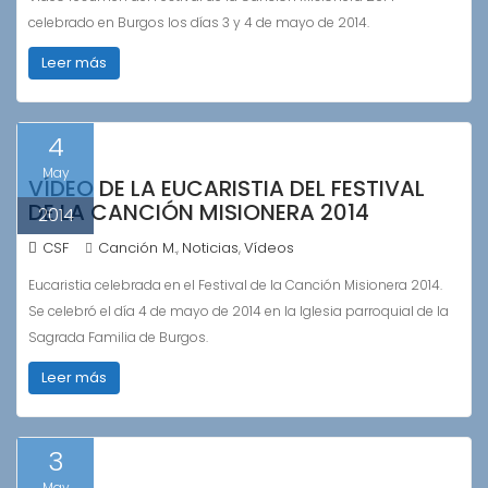
celebrado en Burgos los días 3 y 4 de mayo de 2014.
Leer más
4
May
VÍDEO DE LA EUCARISTIA DEL FESTIVAL
DE LA CANCIÓN MISIONERA 2014
2014
CSF
Canción M.
Noticias
Vídeos
,
,
Eucaristia celebrada en el Festival de la Canción Misionera 2014.
Se celebró el día 4 de mayo de 2014 en la Iglesia parroquial de la
Sagrada Familia de Burgos.
Leer más
3
May