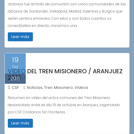
Victorias fue ámbito de comunión con cinco comunidades de las
diócesis de Santander, Valladolid, Madrid, Valencia y Burgos que
serán centros emisores. Con ellos y con todos cuantos os
conectásteis en directo, iniciamos una…
Leer más
19
Oct
VÍDEO DEL TREN MISIONERO / ARANJUEZ
2013
2013
CSF
Noticias
Tren Misionero
Vídeos
,
,
Resumen en vídeo del actos comunes del Tren Misionero
desarrollado entre ek día 19 de octubre en Aranjuez, organizado
por CSF Cristianos Sin Fronteras.
Leer más