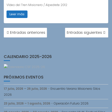
Vídeo del Tren Misionero / Alpedrete 2012
Leer más
NAVEGACIÓN
Entradas anteriores
Entradas siguientes
DE
ENTRADAS
CALENDARIO 2025-2026
PRÓXIMOS EVENTOS
17 julio, 2026
–
26 julio, 2026
–
Encuentro Verano Misionero Silos
2026
23 julio, 2026
–
1 agosto, 2026
–
Operación Futuro 2026