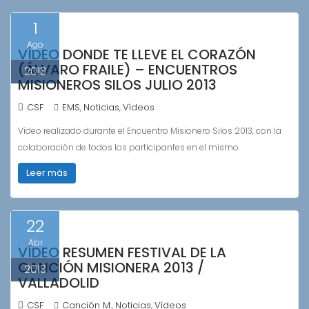
1
Ago
VÍDEO DONDE TE LLEVE EL CORAZÓN
(ÁLVARO FRAILE) – ENCUENTROS
2013
MISIONEROS SILOS JULIO 2013
CSF
EMS
Noticias
Vídeos
,
,
Vídeo realizado durante el Encuentro Misionero Silos 2013, con la
colaboración de todos los participantes en el mismo.
Leer más
22
Abr
VÍDEO RESUMEN FESTIVAL DE LA
CANCIÓN MISIONERA 2013 /
2013
VALLADOLID
CSF
Canción M.
Noticias
Vídeos
,
,