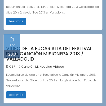
Resumen del Festival de la Canción Misionera 2013. Celebrado los
días 20 y 21 de abril de 2013 en Valladolid.
Leer más
21
Abr
VÍDEO DE LA EUCARISTIA DEL FESTIVAL
DE LA CANCIÓN MISIONERA 2013 /
2013
VALLADOLID
CSF
Canción M.
Noticias
Vídeos
,
,
Eucaristia celebrada en el Festival de la Canción Misionera 2013.
Se celebró el día 21 de abril de 2013 en la Iglesia de San Pablo de
Valladolid.
Leer más