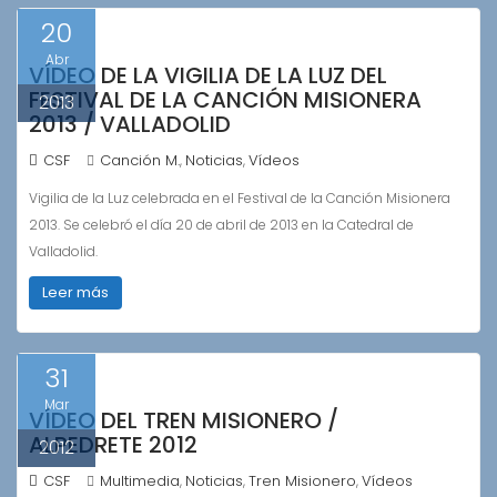
20
Abr
VÍDEO DE LA VIGILIA DE LA LUZ DEL
FESTIVAL DE LA CANCIÓN MISIONERA
2013
2013 / VALLADOLID
CSF
Canción M.
Noticias
Vídeos
,
,
Vigilia de la Luz celebrada en el Festival de la Canción Misionera
2013. Se celebró el día 20 de abril de 2013 en la Catedral de
Valladolid.
Leer más
31
Mar
VÍDEO DEL TREN MISIONERO /
ALPEDRETE 2012
2012
CSF
Multimedia
Noticias
Tren Misionero
Vídeos
,
,
,