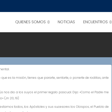
QUIENES SOMOS
NOTICIAS
ENCUENTROS
mental.
que es la misión, tienes que pararte, sentarte, o ponerte de rodillas, ante
esús nos dio a los suyos el primer regalo pascual. Dijo: «Como el Padre me
o» (Jn 20, 19)
 estamos todos, los Apóstoles y sus sucesores los Obispos; el Pueblo de