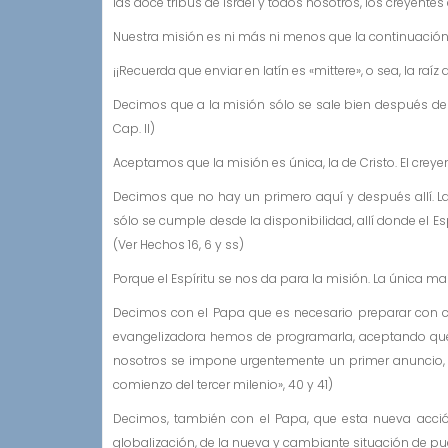
las doce tribus de Israel y todos nosotros, los creyentes
Nuestra misión es ni más ni menos que la continuación de
¡¡Recuerda que enviar en latín es «mittere», o sea, la raíz
Decimos que a la misión sólo se sale bien después de 
Cap. II)
Aceptamos que la misión es única, la de Cristo. El creyen
Decimos que no hay un primero aquí y después allí. La
sólo se cumple desde la disponibilidad, allí donde el Esp
(Ver Hechos 16, 6 y ss)
Porque el Espíritu se nos da para la misión. La única man
Decimos con el Papa que es necesario preparar con c
evangelizadora hemos de programarla, aceptando que
nosotros se impone urgentemente un primer anuncio, lo
comienzo del tercer milenio», 40 y 41)
Decimos, también con el Papa, que esta nueva acción
globalización, de la nueva y cambiante situación de pue