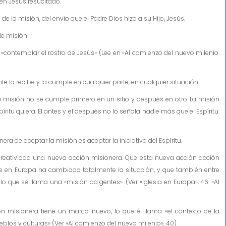
 en Jesús resucitado.
 la misión, del envío que el Padre Dios hizo a su Hijo, Jesús.
 de misión!
«contemplar el rostro de Jesús» (Lee en «Al comienzo del nuevo milenio.
te la recibe y la cumple en cualquier parte, en cualquier situación.
 misión no se cumple primero en un sitio y después en otro. La misión
íritu quiera. El antes y el después no lo señala nadie más que el Espíritu.
era de aceptar la misión es aceptar la iniciativa del Espíritu.
reatividad una nueva acción misionera. Que esta nueva acción acción
 en Europa ha cambiado totalmente la situación, y que también entre
 que se llama una «misión ad gentes». (Ver «Iglesia en Europa», 46. «Al
 misionera tiene un marco nuevo, lo que él llama «el contexto de la
blos y culturas» (Ver «Al comienzo del nuevo milenio», 40)