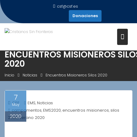
Saltar
csf@csf.es
al
Donaciones
contenido
ENCUENTROS MISIONEROS SILO
2020
Inicio
Noticias
Encuentros Misioneros Silos 2020
7
CSF
EMS
Noticias
,
May
campamentos
EMS2020
encuentros misioneros
silos
,
,
,
2020
2020
verano 2020
,