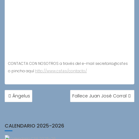
CONTACTA CON NOSOTROS a través del e-mail secretaria@csf.es
o pincha aquí
http://www.csf.es/contacto/
NAVEGACIÓN
Ángelus
Fallece Juan José Corral
DE
ENTRADAS
CALENDARIO 2025-2026