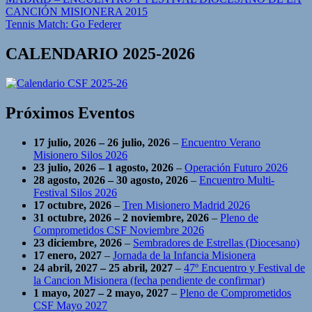
Navegación
CANCIÓN MISIONERA 2015
de
Tennis Match: Go Federer
entradas
CALENDARIO 2025-2026
Próximos Eventos
17 julio, 2026
–
26 julio, 2026
–
Encuentro Verano
Misionero Silos 2026
23 julio, 2026
–
1 agosto, 2026
–
Operación Futuro 2026
28 agosto, 2026
–
30 agosto, 2026
–
Encuentro Multi-
Festival Silos 2026
17 octubre, 2026
–
Tren Misionero Madrid 2026
31 octubre, 2026
–
2 noviembre, 2026
–
Pleno de
Comprometidos CSF Noviembre 2026
23 diciembre, 2026
–
Sembradores de Estrellas (Diocesano)
17 enero, 2027
–
Jornada de la Infancia Misionera
24 abril, 2027
–
25 abril, 2027
–
47º Encuentro y Festival de
la Cancion Misionera (fecha pendiente de confirmar)
1 mayo, 2027
–
2 mayo, 2027
–
Pleno de Comprometidos
CSF Mayo 2027