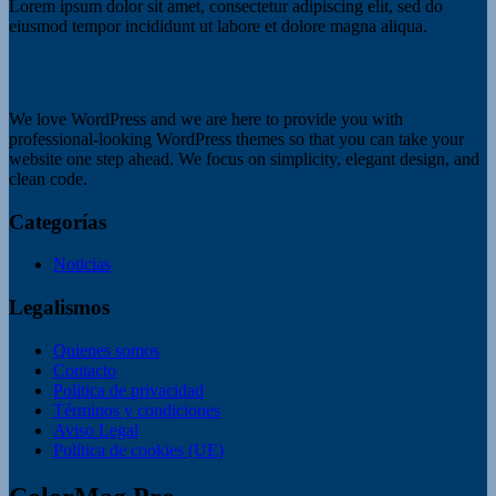
Lorem ipsum dolor sit amet, consectetur adipiscing elit, sed do
eiusmod tempor incididunt ut labore et dolore magna aliqua.
We love WordPress and we are here to provide you with
professional-looking WordPress themes so that you can take your
website one step ahead. We focus on simplicity, elegant design, and
clean code.
Categorías
Noticias
Legalismos
Quienes somos
Contacto
Política de privacidad
Términos y condiciones
Aviso Legal
Política de cookies (UE)