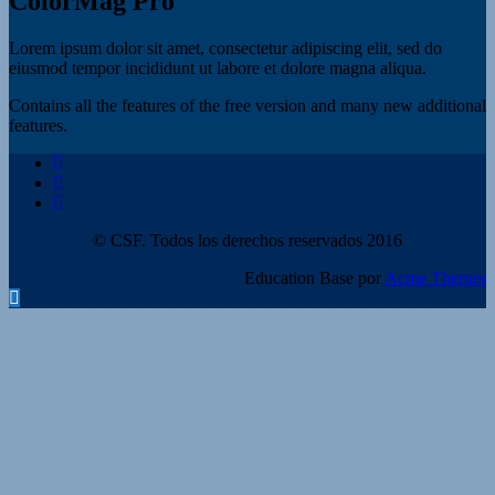
ColorMag Pro
Lorem ipsum dolor sit amet, consectetur adipiscing elit, sed do
eiusmod tempor incididunt ut labore et dolore magna aliqua.
Contains all the features of the free version and many new additional
features.
© CSF. Todos los derechos reservados 2016
Education Base por
Acme Themes