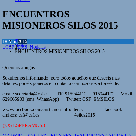
ENCUENTROS
MISIONEROS SILOS 2015
Inicio
18
Mar
2015
Noticias
CSF
EMS
,
Noticias
ENCUENTROS MISIONEROS SILOS 2015
Queridos amigos:
Seguiremos informando, pero todos aquellos que deseéis más
detalles, podéis poneros en contacto con nosotros a través de:
email: secretaria@csf.es Tlf: 915944112 915944172 Móvil
629665983 (sms, WhatsApp) Twitter: CSF_EMSILOS
www.facebook.com/cristianossinfronteras facebook
amigos: csf@csf.es #silos2015
¡¡OS ESPERAMOS!!
MADRID – ENCUENTRO Y FESTIVAL DIOCESANO DE LA