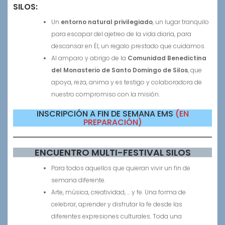
SILOS:
Un
entorno natural privilegiado
, un lugar tranquilo
para escapar del ajetreo de la vida diaria, para
descansar en Él, un regalo prestado que cuidamos.
Al amparo y abrigo de la
Comunidad Benedictina
del Monasterio de Santo Domingo de Silos
, que
apoya, reza, anima y es testigo y colaboradora de
nuestro compromiso con la misión.
INSCRIPCIÓN A FIN DE SEMANA EMS
(EN
PREPARACIÓN)
ENCUENTRO MULTI-FESTIVAL SILOS
Para todos aquellos que quieran vivir un fin de
semana diferente.
Arte, música, creatividad, … y fe. Una forma de
celebrar, aprender y disfrutar la fe desde las
diferentes expresiones culturales. Toda una