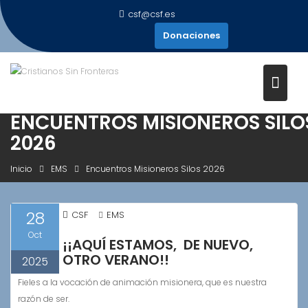
Saltar
csf@csf.es
al
Donaciones
contenido
ENCUENTROS MISIONEROS SILO
2026
Inicio
EMS
Encuentros Misioneros Silos 2026
28
CSF
EMS
Oct
¡¡AQUÍ ESTAMOS, DE NUEVO,
OTRO VERANO!!
2025
Fieles a la vocación de animación misionera, que es nuestra
razón de ser.