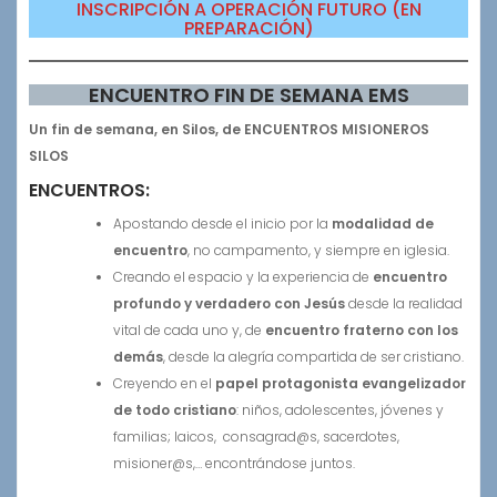
INSCRIPCIÓN A OPERACIÓN FUTURO (EN
PREPARACIÓN)
ENCUENTRO FIN DE SEMANA EMS
Un fin de semana, en Silos, de ENCUENTROS MISIONEROS
SILOS
ENCUENTROS:
Apostando desde el inicio por la
modalidad de
encuentro
, no campamento, y siempre en iglesia.
Creando el espacio y la experiencia de
encuentro
profundo y verdadero con Jesús
desde la realidad
vital de cada uno y, de
encuentro fraterno con los
demás
, desde la alegría compartida de ser cristiano.
Creyendo en el
papel protagonista evangelizador
de todo cristiano
: niños, adolescentes, jóvenes y
familias; laicos, consagrad@s, sacerdotes,
misioner@s,… encontrándose juntos.