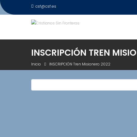
Saltar
csf@csf.es
al
contenido
INSCRIPCIÓN TREN MISI
Inicio
INSCRIPCIÓN Tren Misionero 2022