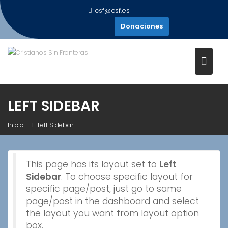
Saltar
csf@csf.es
al
Donaciones
contenido
LEFT SIDEBAR
Inicio
Left Sidebar
This page has its layout set to
Left
Sidebar
. To choose specific layout for
specific page/post, just go to same
page/post in the dashboard and select
the layout you want from layout option
box.