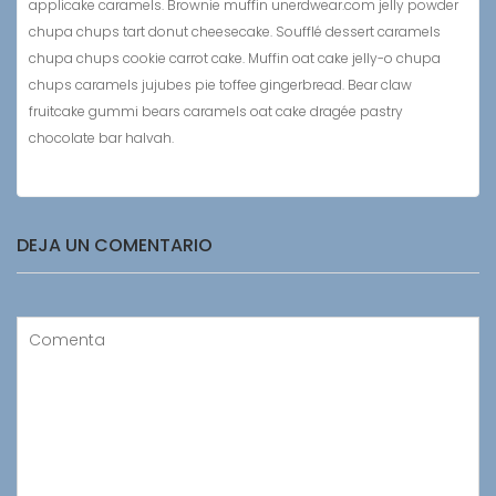
applicake caramels. Brownie muffin unerdwear.com jelly powder
chupa chups tart donut cheesecake. Soufflé dessert caramels
chupa chups cookie carrot cake. Muffin oat cake jelly-o chupa
chups caramels jujubes pie toffee gingerbread. Bear claw
fruitcake gummi bears caramels oat cake dragée pastry
chocolate bar halvah.
DEJA UN COMENTARIO