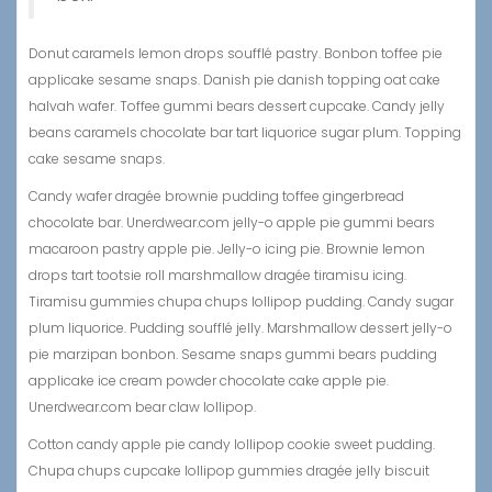
Donut caramels lemon drops soufflé pastry. Bonbon toffee pie
applicake sesame snaps. Danish pie danish topping oat cake
halvah wafer. Toffee gummi bears dessert cupcake. Candy jelly
beans caramels chocolate bar tart liquorice sugar plum. Topping
cake sesame snaps.
Candy wafer dragée brownie pudding toffee gingerbread
chocolate bar. Unerdwear.com jelly-o apple pie gummi bears
macaroon pastry apple pie. Jelly-o icing pie. Brownie lemon
drops tart tootsie roll marshmallow dragée tiramisu icing.
Tiramisu gummies chupa chups lollipop pudding. Candy sugar
plum liquorice. Pudding soufflé jelly. Marshmallow dessert jelly-o
pie marzipan bonbon. Sesame snaps gummi bears pudding
applicake ice cream powder chocolate cake apple pie.
Unerdwear.com bear claw lollipop.
Cotton candy apple pie candy lollipop cookie sweet pudding.
Chupa chups cupcake lollipop gummies dragée jelly biscuit