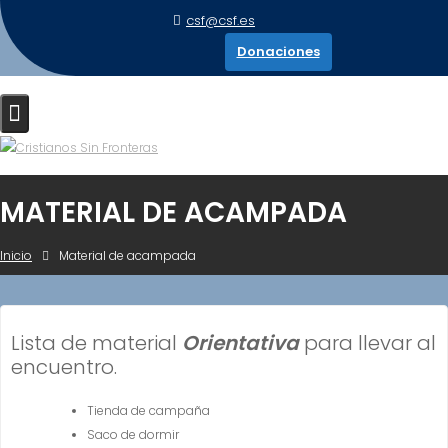
Saltar
csf@csf.es
al
Donaciones
contenido
MATERIAL DE ACAMPADA
Inicio
Material de acampada
Lista de material
Orientativa
para llevar al
encuentro.
Tienda de campaña
Saco de dormir