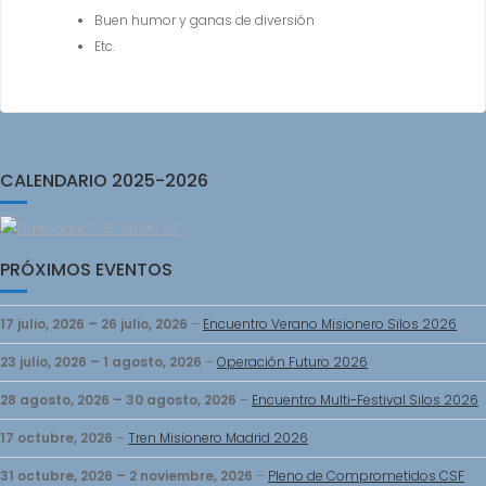
Buen humor y ganas de diversión
Etc.
CALENDARIO 2025-2026
PRÓXIMOS EVENTOS
17 julio, 2026
–
26 julio, 2026
–
Encuentro Verano Misionero Silos 2026
23 julio, 2026
–
1 agosto, 2026
–
Operación Futuro 2026
28 agosto, 2026
–
30 agosto, 2026
–
Encuentro Multi-Festival Silos 2026
17 octubre, 2026
–
Tren Misionero Madrid 2026
31 octubre, 2026
–
2 noviembre, 2026
–
Pleno de Comprometidos CSF