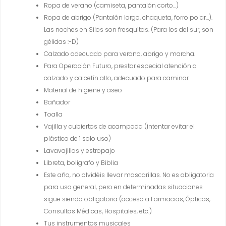
Ropa de verano (camiseta, pantalón corto…)
Ropa de abrigo (Pantalón largo, chaqueta, forro polar…).
Las noches en Silos son fresquitas. (Para los del sur, son
gélidas :-D)
Calzado adecuado para verano, abrigo y marcha.
Para Operación Futuro, prestar especial atención a
calzado y calcetín alto, adecuado para caminar
Material de higiene y aseo
Bañador
Toalla
Vajilla y cubiertos de acampada (intentar evitar el
plástico de 1 solo uso)
Lavavajillas y estropajo
Libreta, bolígrafo y Biblia
Este año, no olvidéis llevar mascarillas. No es obligatoria
para uso general, pero en determinadas situaciones
sigue siendo obligatoria (acceso a Farmacias, Ópticas,
Consultas Médicas, Hospitales, etc.)
Tus instrumentos musicales