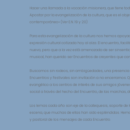
de
Hacer una llamada a la vocación misionera, que tiene todo
la
Apostar por la evangelización de la cultura, que es el ob
Cancion
contemporáneo» (Ver E.N. 19 y 20)
Misionera
en
Para esta evangelización de la cultura nos hemos apoya
Santander
expresión cultural cotizada hoy al alza. El encuentro, fac
nueva, pero que a la vez está amenazada de ser sinsentido
musical, han querido ser Encuentros de creyentes que can
Buscamos sin rodeos, sin ambigüedades, una presencia cri
Encuentros y Festivales son invitación a no encerrarnos.
evangélico a los centros de interés de sus amigos jóvenes 
social a través del hecho del Encuentro, de las marchas, de
Los lemas cada año son eje de la catequesis, soporte de 
escena, que muchas de ellas han sido espléndidas. Hemos
y pastoral de los mensajes de cada Encuentro.