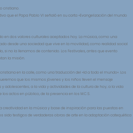
 cristiano.
jetivo que el Papa Pablo VI señaló en su carta «Evangelización del mundo
do en dos valores culturales aceptados hoy. La música, como una
ilitado desde una sociedad que vive en la movilidad, como realidad social
, si no la llenamos de contenido. Los Festivales, antes que evento
tan la misión.
stiana en la calle, como una traducción del «Id a todo el mundo«. Los
 Queremos que los mismos jóvenes y los niños lleven el mensaje
y adolescentes; a la vida y actividades de la cultura de hoy; a la vida
 los actos en público, de la presencia en los M.C.S.
la creatividad en la música y base de inspiración para las puestas en
 sido testigos de verdaderas obras de arte en la adaptación catequética