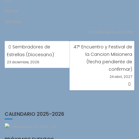
Infancia
Google
Misionera
Leer más
Ver calendario completo
NAVEGACIÓN
Sembradores de
47º Encuentro y Festival de
DE
la Cancion Misionera
Estrellas (Diocesano)
ENTRADAS
(fecha pendiente de
23 diciembre, 2026
confirmar)
24 abril, 2027
CALENDARIO 2025-2026