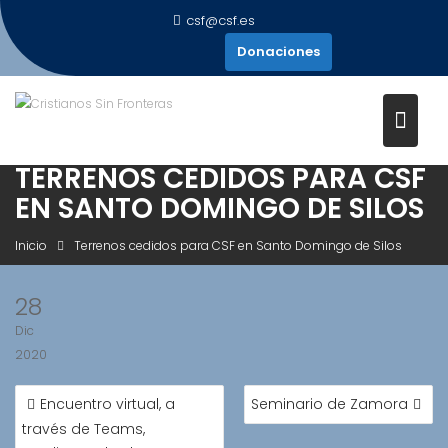
Saltar
csf@csf.es
al
Donaciones
contenido
TERRENOS CEDIDOS PARA CSF
EN SANTO DOMINGO DE SILOS
Inicio
Terrenos cedidos para CSF en Santo Domingo de Silos
28
Dic
2020
NAVEGACIÓN
Encuentro virtual, a
Seminario de Zamora
DE
través de Teams,
ENTRADAS