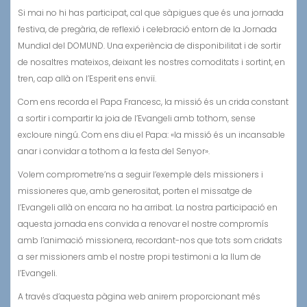
Si mai no hi has participat, cal que sàpigues que és una jornada
festiva, de pregària, de reflexió i celebració entorn de la Jornada
Mundial del DOMUND. Una experiència de disponibilitat i de sortir
de nosaltres mateixos, deixant les nostres comoditats i sortint, en
tren, cap allà on l’Esperit ens enviï.
Com ens recorda el Papa Francesc, la missió és un crida constant
a sortir i compartir la joia de l’Evangeli amb tothom, sense
excloure ningú. Com ens diu el Papa: «la missió és un incansable
anar i convidar a tothom a la festa del Senyor».
Volem comprometre’ns a seguir l’exemple dels missioners i
missioneres que, amb generositat, porten el missatge de
l’Evangeli allà on encara no ha arribat. La nostra participació en
aquesta jornada ens convida a renovar el nostre compromís
amb l’animació missionera, recordant-nos que tots som cridats
a ser missioners amb el nostre propi testimoni a la llum de
l’Evangeli.
A través d’aquesta pàgina web anirem proporcionant més