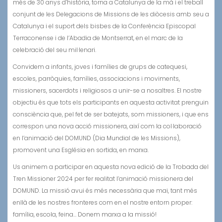
més de 30 anys d’història, torna a Catalunya de la mà i el treball
conjunt de les Delegacions de Missions de les diòcesis amb seu a
Catalunya i el suport dels bisbes de la Conferència Episcopal
Terraconense i de l’Abadia de Montserrat, en el marc de la
celebració del seu mil·lenari.
Convidem a infants, joves i famílies de grups de catequesi,
escoles, parròquies, famílies, associacions i moviments,
missioners, sacerdots i religiosos a unir-se a nosaltres. El nostre
objectiu és que tots els participants en aquesta activitat prenguin
consciència que, pel fet de ser batejats, som missioners, i que ens
correspon una nova acció missionera, així com la col·laboració
en l’animació del DOMUND (Dia Mundial de les Missions),
promovent una Església en sortida, en marxa.
Us animem a participar en aquesta nova edició de la Trobada del
Tren Missioner 2024 per fer realitat l’animació missionera del
DOMUND. La missió avui és més necessària que mai, tant més
enllà de les nostres fronteres com en el nostre entorn proper:
família, escola, feina… Donem marxa a la missió!