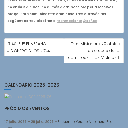
Si estàs interessat a participar, i vols rebre més informació,
no oblidis dir-nos-ho al més aviat possible per a reservar
plaça. Pots comunicar-te amb nosaltres a través del
següent correu electrònic:
trenmissioner@csf.es
NAVEGACIÓN
ASI FUE EL VERANO
Tren Misionero 2024 «Id a
DE
los cruces de los
MISIONERO SILOS 2024
ENTRADAS
caminos» – Los Molinos
CALENDARIO 2025-2026
PRÓXIMOS EVENTOS
17 julio, 2026
–
26 julio, 2026
–
Encuentro Verano Misionero Silos