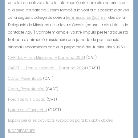
detalls i actualitzant tota la informació, així com els materials per
a la seva preparació. Estem també a la vostra disposició a través
de la següent adreça de correu
trenmissioner@csf.es
i des de la
Delegació de Missions de la teva diòcesis (consulta els detalls de
contacte Aquí) Comptem amb el vostre impuls per fer d’aquesta
trobada d’animació missionera una jornada de participació
sinodal i encaminats cap a la preparació del Jubileu del 2025 !
CARTELL – Tren Missioner – Domund 2024
(CAT)
CARTEL – Tren Missionero – Domund 2024
(CAST)
Carta_Presentació
(CAT)
Carta_Presentación
(CAST)
Horari de la Trobada
(CAT)
Horario del Encuentro
(CAST)
Espais per a les activitats /Espacios para las actividades
INSCRIPCIONES