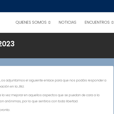
QUIENES SOMOS
NOTICIAS
ENCUENTROS
2023
os adjuntamos el siguiente enlace para que nos podáis responder a
pación en la JMJ.
a la vez mejorar en aquellos aspectos que se puedan de cara a la
on anónimas, por lo que sentiros con toda libertad.
pronto.