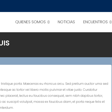
QUIENES SOMOS
NOTICIAS
ENCUENTROS
UIS
tristique porta. Maecenas eu rhoncus arcu. Sed pretium auctor urna sed
sque ac tortor vel libero mollis pulvinar et vitae justo. Curabitur
ec placerat, lectus eu faucibus consequat, sem nibh dapibus tortor,
ro ac suscipit volutpat, massa ex faucibus diam, et porta neque felis et
 interdum.