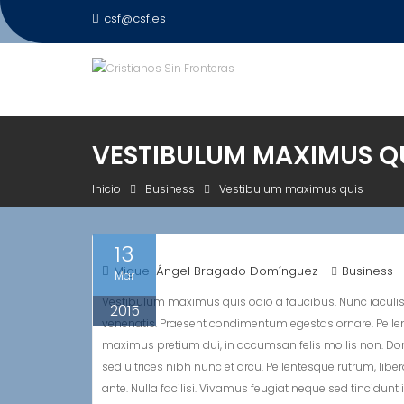
Saltar
csf@csf.es
al
contenido
VESTIBULUM MAXIMUS Q
Inicio
Business
Vestibulum maximus quis
13
Miguel Ángel Bragado Domínguez
Business
Mar
Vestibulum maximus quis odio a faucibus. Nunc iaculis 
2015
venenatis. Praesent condimentum egestas ornare. Pellente
maximus pretium dui, in accumsan felis mollis non. Don
sed ultrices nibh nunc et arcu. Pellentesque rutrum, libe
ante. Nulla facilisi. Vivamus feugiat neque sed tincidunt