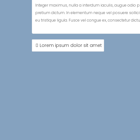
Integer maximus, nulla a interdum iaculis, augue odio pu
pretium dictum. In elementum neque vel posuere sollicitudi
eu tristique ligula. Fusce vel congue ex, consectetur dic
NAVEGACIÓN
Lorem ipsum dolor sit amet
DE
ENTRADAS