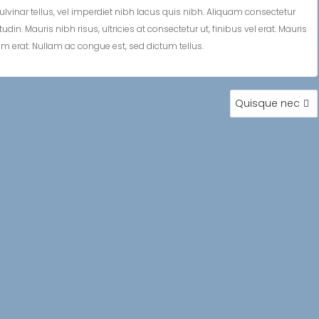
lvinar tellus, vel imperdiet nibh lacus quis nibh. Aliquam consectetur
n. Mauris nibh risus, ultricies at consectetur ut, finibus vel erat. Mauris
tum erat. Nullam ac congue est, sed dictum tellus.
Quisque nec