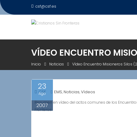
Saltar
csf@csf.es
al
contenido
VÍDEO ENCUENTRO MISIO
Inicio
Noticias
Vídeo Encuentro Misioneros Silos (
23
CSF
EMS
Noticias
Vídeos
,
,
Ago
Resumen en vídeo del actos comunes de los Encuentros 
2007
Fronteras.