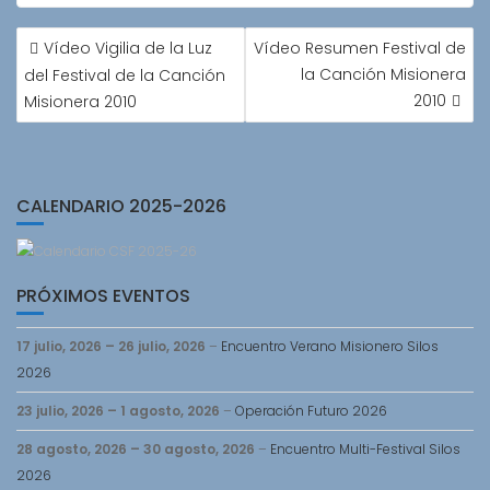
NAVEGACIÓN
Vídeo Vigilia de la Luz
Vídeo Resumen Festival de
DE
la Canción Misionera
del Festival de la Canción
ENTRADAS
2010
Misionera 2010
CALENDARIO 2025-2026
PRÓXIMOS EVENTOS
17 julio, 2026
–
26 julio, 2026
–
Encuentro Verano Misionero Silos
2026
23 julio, 2026
–
1 agosto, 2026
–
Operación Futuro 2026
28 agosto, 2026
–
30 agosto, 2026
–
Encuentro Multi-Festival Silos
2026