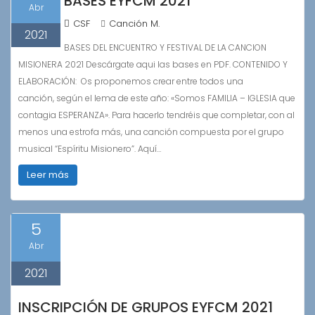
BASES EYFCM 2021
Abr
CSF
Canción M.
2021
BASES DEL ENCUENTRO Y FESTIVAL DE LA CANCION
MISIONERA 2021 Descárgate aqui las bases en PDF. CONTENIDO Y
ELABORACIÓN: Os proponemos crear entre todos una
canción, según el lema de este año: «Somos FAMILIA – IGLESIA que
contagia ESPERANZA». Para hacerlo tendréis que completar, con al
menos una estrofa más, una canción compuesta por el grupo
musical “Espíritu Misionero”. Aquí…
Leer más
5
Abr
2021
INSCRIPCIÓN DE GRUPOS EYFCM 2021