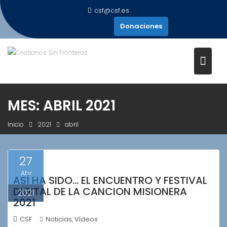
Saltar
csf@csf.es
al
Donaciones
contenido
MES:
ABRIL 2021
Inicio
2021
abril
27
Abr
ASÍ HA SIDO… EL ENCUENTRO Y FESTIVAL
DIGITAL DE LA CANCION MISIONERA
2021
2021
CSF
Noticias
Vídeos
,