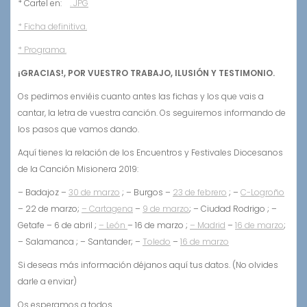
* Cartel en:
. JPG
* Ficha definitiva.
* Programa.
¡GRACIAS!, POR VUESTRO TRABAJO, ILUSIÓN Y TESTIMONIO.
Os pedimos enviéis cuanto antes las fichas y los que vais a
cantar, la letra de vuestra canción. Os seguiremos informando de
los pasos que vamos dando.
Aquí tienes la relación de los Encuentros y Festivales Diocesanos
de la Canción Misionera 2019:
– Badajoz –
30 de marzo
; – Burgos –
23 de febrero
; –
C-Logroño
– 22 de marzo;
– Cartagena
–
9 de marzo
; – Ciudad Rodrigo ; –
Getafe – 6 de abril ;
– León
– 16 de marzo ;
– Madrid
–
16 de marzo
;
– Salamanca ; – Santander; –
Toledo
–
16 de marzo
Si deseas más información déjanos aquí tus datos. (No olvides
darle a enviar)
Os esperamos a todos.