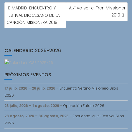
NAVEGACIÓN
MADRID-ENCUENTRO Y
Així va ser el Tren Missioner
DE
2019
FESTIVAL DIOCESANO DE LA
ENTRADAS
CANCIÓN MISIONERA 2019
CALENDARIO 2025-2026
PRÓXIMOS EVENTOS
17 julio, 2026
–
26 julio, 2026
–
Encuentro Verano Misionero Silos
2026
23 julio, 2026
–
1 agosto, 2026
–
Operación Futuro 2026
28 agosto, 2026
–
30 agosto, 2026
–
Encuentro Multi-Festival Silos
2026