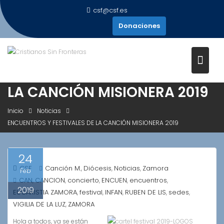
Saltar
csf@csf.es
al
Donaciones
contenido
ENCUENTROS Y FESTIVALES DE
LA CANCIÓN MISIONERA 2019
Inicio
Noticias
ENCUENTROS Y FESTIVALES DE LA CANCIÓN MISIONERA 2019
24
CSF
Canción M.
Diócesis
Noticias
Zamora
,
,
,
Feb
CAN
CANCION
concierto
ENCUEN
encuentros
,
,
,
,
,
2019
EUCARISTIA ZAMORA
festival
INFAN
RUBEN DE LIS
sedes
,
,
,
,
,
VIGILIA DE LA LUZ
ZAMORA
,
Hola a todos, ya se están