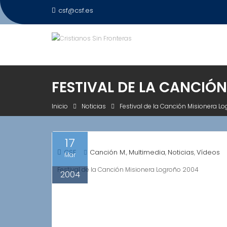
Saltar
csf@csf.es
al
contenido
FESTIVAL DE LA CANCIÓ
Inicio
Noticias
Festival de la Canción Misionera L
17
CSF
Canción M.
Multimedia
Noticias
Vídeos
,
,
,
Mar
Festival de la Canción Misionera Logroño 2004
2004