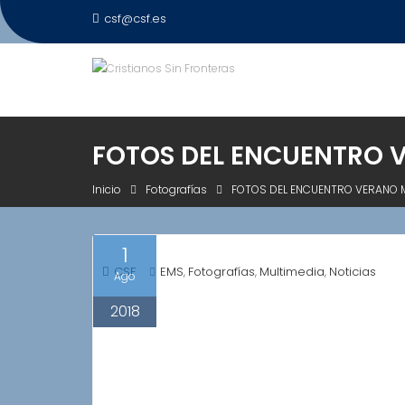
Saltar
csf@csf.es
al
contenido
FOTOS DEL ENCUENTRO VE
Inicio
Fotografías
FOTOS DEL ENCUENTRO VERANO MI
1
CSF
EMS
Fotografías
Multimedia
Noticias
,
,
,
Ago
2018