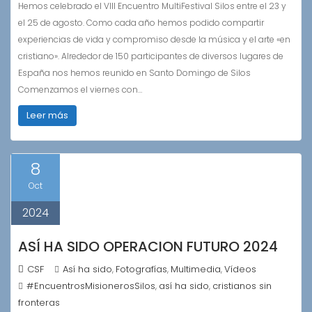
Hemos celebrado el VIII Encuentro MultiFestival Silos entre el 23 y
el 25 de agosto. Como cada año hemos podido compartir
experiencias de vida y compromiso desde la música y el arte «en
cristiano». Alrededor de 150 participantes de diversos lugares de
España nos hemos reunido en Santo Domingo de Silos
Comenzamos el viernes con…
Leer más
8
Oct
2024
ASÍ HA SIDO OPERACION FUTURO 2024
CSF
Así ha sido
Fotografías
Multimedia
Vídeos
,
,
,
#EncuentrosMisionerosSilos
así ha sido
cristianos sin
,
,
fronteras