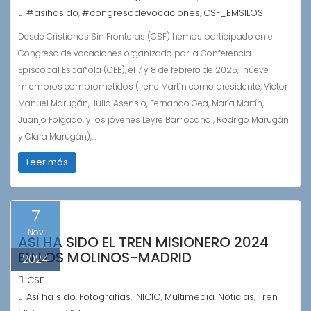
#asihasido
#congresodevocaciones
CSF_EMSILOS
,
,
Desde Cristianos Sin Fronteras (CSF) hemos participado en el
Congreso de vocaciones organizado por la Conferencia
Episcopal Española (CEE), el 7 y 8 de febrero de 2025, nueve
miembros comprometidos (Irene Martín como presidente, Víctor
Manuel Marugán, Julia Asensio, Fernando Gea, María Martín,
Juanjo Folgado, y los jóvenes Leyre Barriocanal, Rodrigo Marugán
y Clara Marugán),…
Leer más
7
Nov
ASI HA SIDO EL TREN MISIONERO 2024
EN LOS MOLINOS-MADRID
2024
CSF
Así ha sido
Fotografías
INICIO
Multimedia
Noticias
Tren
,
,
,
,
,