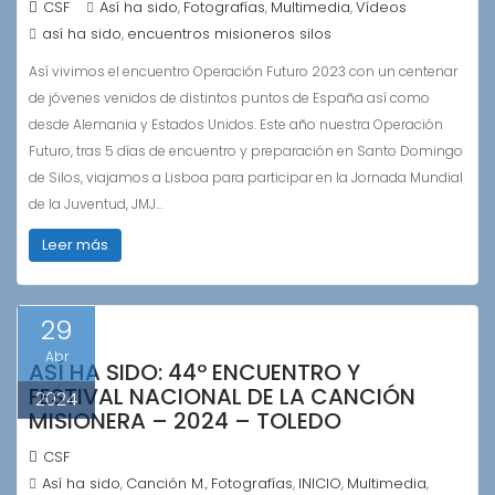
CSF
Así ha sido
Fotografías
Multimedia
Vídeos
,
,
,
así ha sido
encuentros misioneros silos
,
Así vivimos el encuentro Operación Futuro 2023 con un centenar
de jóvenes venidos de distintos puntos de España así como
desde Alemania y Estados Unidos. Este año nuestra Operación
Futuro, tras 5 días de encuentro y preparación en Santo Domingo
de Silos, viajamos a Lisboa para participar en la Jornada Mundial
de la Juventud, JMJ…
Leer más
29
Abr
ASÍ HA SIDO: 44º ENCUENTRO Y
FESTIVAL NACIONAL DE LA CANCIÓN
2024
MISIONERA – 2024 – TOLEDO
CSF
Así ha sido
Canción M.
Fotografías
INICIO
Multimedia
,
,
,
,
,