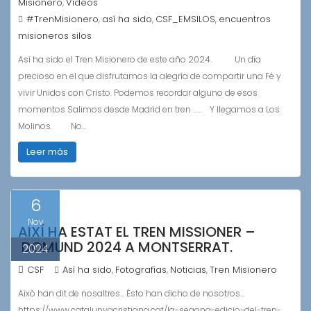
Misionero
Vídeos
,
#TrenMisionero
así ha sido
CSF_EMSILOS
encuentros
,
,
,
misioneros silos
Así ha sido el Tren Misionero de este año 2024. Un día
precioso en el que disfrutamos la alegría de compartir una Fé y
vivir Unidos con Cristo. Podemos recordar alguno de esos
momentos Salimos desde Madrid en tren …… Y llegamos a Los
Molinos. No…
Leer más
6
Nov
AIXÍ HA ESTAT EL TREN MISSIONER –
DOMUND 2024 A MONTSERRAT.
2024
CSF
Así ha sido
Fotografías
Noticias
Tren Misionero
,
,
,
Això han dit de nosaltres… Ésto han dicho de nosotros…
https://www.catalunyacristiana.cat/la-segona-edicio-del-tren-