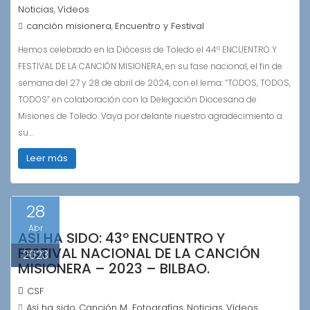
Noticias
Vídeos
,
canción misionera
Encuentro y Festival
,
Hemos celebrado en la Diócesis de Toledo el 44º ENCUENTRO Y
FESTIVAL DE LA CANCIÓN MISIONERA, en su fase nacional, el fin de
semana del 27 y 28 de abril de 2024, con el lema: “TODOS, TODOS,
TODOS” en colaboración con la Delegación Diocesana de
Misiones de Toledo. Vaya por delante nuestro agradecimiento a
su…
Leer más
28
Abr
ASÍ HA SIDO: 43º ENCUENTRO Y
FESTIVAL NACIONAL DE LA CANCIÓN
2023
MISIONERA – 2023 – BILBAO.
CSF
Así ha sido
Canción M.
Fotografías
Noticias
Vídeos
,
,
,
,