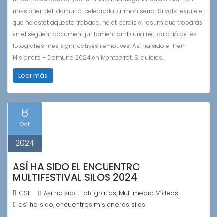
missioner-del-domund-celebrada-a-montserrat Si vols reviure el
que ha estat aquesta trobada, no et perdis el resum que trobaràs
en el següent document juntament amb una recopilació de les
fotografies més significatives i emotives. Así ha sido el Tren
Misionero – Domund 2024 en Montserrat. Si quieres…
Leer más
8
Oct
2024
ASÍ HA SIDO EL ENCUENTRO
MULTIFESTIVAL SILOS 2024
CSF
Así ha sido
Fotografías
Multimedia
Vídeos
,
,
,
así ha sido
encuentros misioneros silos
,