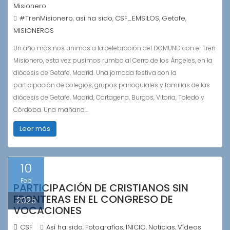
Misionero
#TrenMisionero
así ha sido
CSF_EMSILOS
Getafe
,
,
,
,
MISIONEROS
Un año más nos unimos a la celebración del DOMUND con el Tren
Misionero, esta vez pusimos rumbo al Cerro de los Ángeles, en la
diócesis de Getafe, Madrid. Una jornada festiva con la
participación de colegios, grupos parroquiales y familias de las
diócesis de Getafe, Madrid, Cartagena, Burgos, Vitoria, Toledo y
Córdoba. Una mañana…
Leer más
10
Feb
PARTICIPACIÓN DE CRISTIANOS SIN
FRONTERAS EN EL CONGRESO DE
2025
VOCACIONES
CSF
Así ha sido
Fotografías
INICIO
Noticias
Vídeos
,
,
,
,