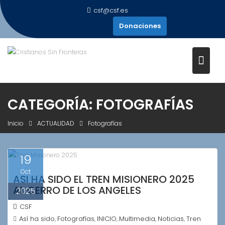
Saltar
csf@csf.es
al
Donaciones
contenido
CATEGORÍA:
FOTOGRAFÍAS
Inicio
ACTUALIDAD
Fotografías
19
Oct
ASI HA SIDO EL TREN MISIONERO 2025
AL CERRO DE LOS ANGELES
2025
CSF
Así ha sido
Fotografías
INICIO
Multimedia
Noticias
Tren
,
,
,
,
,