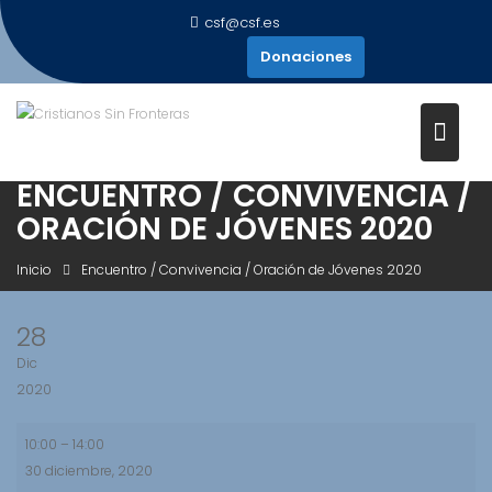
Saltar
csf@csf.es
al
Donaciones
contenido
ENCUENTRO / CONVIVENCIA /
ORACIÓN DE JÓVENES 2020
Inicio
Encuentro / Convivencia / Oración de Jóvenes 2020
28
Dic
2020
Encuentro
10:00
–
14:00
/
30 diciembre, 2020
Convivencia