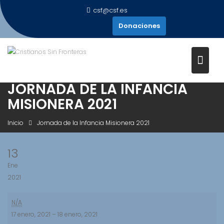
Saltar
csf@csf.es
al
Donaciones
contenido
JORNADA DE LA INFANCIA
MISIONERA 2021
Inicio
Jornada de la Infancia Misionera 2021
13
Ene
2021
Jornada
N/A
de
17 enero, 2021
–
18 enero, 2021
la