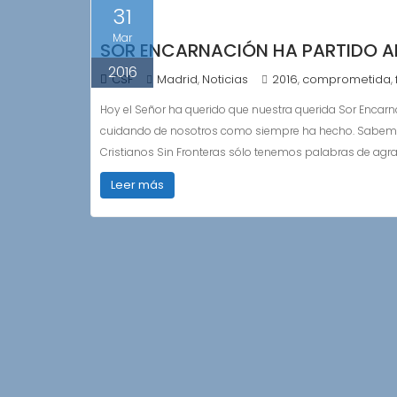
31
Mar
SOR ENCARNACIÓN HA PARTIDO A
2016
CSF
Madrid
Noticias
2016
comprometida
,
,
,
Hoy el Señor ha querido que nuestra querida Sor Encarna
cuidando de nosotros como siempre ha hecho. Sabemos 
Cristianos Sin Fronteras sólo tenemos palabras de agr
Leer más