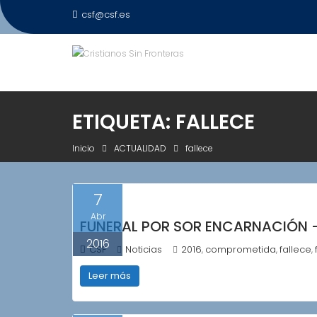
Saltar
csf@csf.es
al
contenido
ETIQUETA:
FALLECE
Inicio
ACTUALIDAD
fallece
7
Abr
FUNERAL POR SOR ENCARNACIÓN – 
2016
CSF
Noticias
2016
comprometida
fallece
,
,
,
Leer más