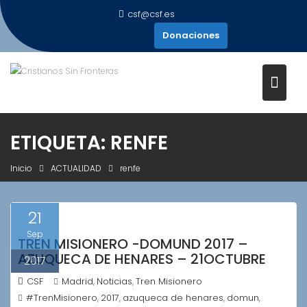
Saltar
csf@csf.es
al
Donaciones
contenido
ETIQUETA:
RENFE
Inicio
ACTUALIDAD
renfe
21
Sep
TREN MISIONERO -DOMUND 2017 –
AZUQUECA DE HENARES – 21OCTUBRE
2017
CSF
Madrid
Noticias
Tren Misionero
,
,
#TrenMisionero
2017
azuqueca de henares
domun
,
,
,
,