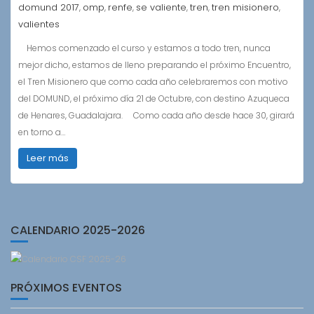
domund 2017
omp
renfe
se valiente
tren
tren misionero
,
,
,
,
,
,
valientes
Hemos comenzado el curso y estamos a todo tren, nunca
mejor dicho, estamos de lleno preparando el próximo Encuentro,
el Tren Misionero que como cada año celebraremos con motivo
del DOMUND, el próximo día 21 de Octubre, con destino Azuqueca
de Henares, Guadalajara. Como cada año desde hace 30, girará
en torno a…
Leer más
CALENDARIO 2025-2026
PRÓXIMOS EVENTOS