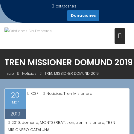
Saltar
csf@csf.es
al
Donaciones
contenido
TREN MISSIONER DOMUND 2019
Inicio
Noticias
TREN MISSIONER DOMUND 2019
20
CSF
Noticias
Tren Misionero
,
Mar
2019
2019
domund
MONTSERRAT
tren
tren misionero
TREN
,
,
,
,
,
MISIONERO CATALUÑA