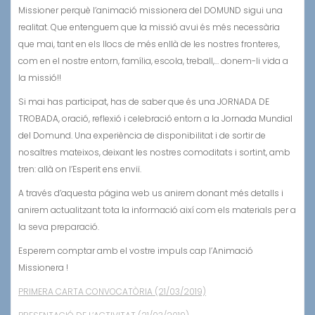
Missioner perquè l’animació missionera del DOMUND sigui una
realitat. Que entenguem que la missió avui és més necessària
que mai, tant en els llocs de més enllà de les nostres fronteres,
com en el nostre entorn, família, escola, treball,… donem-li vida a
la missió!!
Si mai has participat, has de saber que és una JORNADA DE
TROBADA, oració, reflexió i celebració entorn a la Jornada Mundial
del Domund. Una experiència de disponibilitat i de sortir de
nosaltres mateixos, deixant les nostres comoditats i sortint, amb
tren: allà on l’Esperit ens enviï.
A través d’aquesta página web us anirem donant més detalls i
anirem actualitzant tota la informació així com els materials per a
la seva preparació.
Esperem comptar amb el vostre impuls cap l’Animació
Missionera !
PRIMERA CARTA CONVOCATÒRIA (21/03/2019)