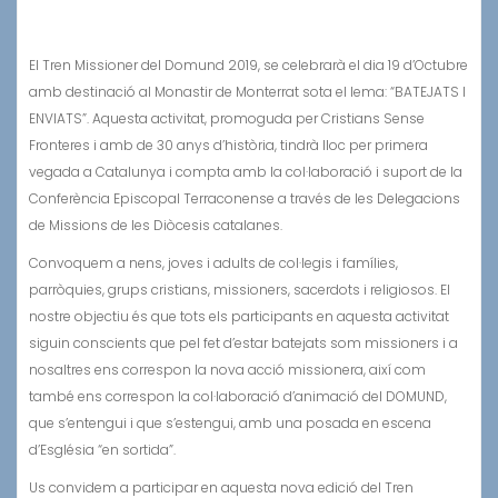
El Tren Missioner del Domund 2019, se celebrarà el dia 19 d’Octubre
amb destinació al Monastir de Monterrat sota el lema: “BATEJATS I
ENVIATS”. Aquesta activitat, promoguda per Cristians Sense
Fronteres i amb de 30 anys d’història, tindrà lloc per primera
vegada a Catalunya i compta amb la col·laboració i suport de la
Conferència Episcopal Terraconense a través de les Delegacions
de Missions de les Diòcesis catalanes.
Convoquem a nens, joves i adults de col·legis i famílies,
parròquies, grups cristians, missioners, sacerdots i religiosos. El
nostre objectiu és que tots els participants en aquesta activitat
siguin conscients que pel fet d’estar batejats som missioners i a
nosaltres ens correspon la nova acció missionera, així com
també ens correspon la col·laboració d’animació del DOMUND,
que s’entengui i que s’estengui, amb una posada en escena
d’Església “en sortida”.
Us convidem a participar en aquesta nova edició del Tren