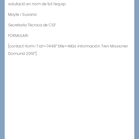
salutació en nom de tot l’equip.
Mayte i Susana
Secretaría Tècnica de CSF
FORMULARI
[contact-form-7 id=»7448″ title=»Más información Tren Missioner
Domund 2019″]