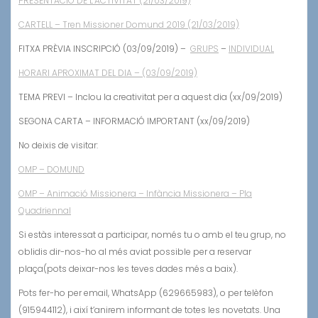
PRESENTACIÓ DE L’ACTIVITAT (21/03/2019)
CARTELL – Tren Missioner Domund 2019 (21/03/2019)
FITXA PRÈVIA INSCRIPCIÓ (03/09/2019) –
GRUPS
–
INDIVIDUAL
HORARI APROXIMAT DEL DIA – (03/09/2019)
TEMA PREVI – Inclou la creativitat per a aquest dia (xx/09/2019)
SEGONA CARTA – INFORMACIÓ IMPORTANT (xx/09/2019)
No deixis de visitar:
OMP – DOMUND
OMP – Animació Missionera – Infància Missionera – Pla
Quadriennal
Si estàs interessat a participar, només tu o amb el teu grup, no
oblidis dir-nos-ho al més aviat possible per a reservar
plaça(pots deixar-nos les teves dades més a baix).
Pots fer-ho per email, WhatsApp (629665983), o per telèfon
(915944112), i així t’anirem informant de totes les novetats. Una