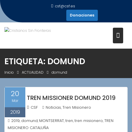
Saltar
csf@csf.es
al
Donaciones
contenido
ETIQUETA:
DOMUND
Inicio
ACTUALIDAD
domund
20
TREN MISSIONER DOMUND 2019
Mar
CSF
Noticias
Tren Misionero
,
2019
2019
domund
MONTSERRAT
tren
tren misionero
TREN
,
,
,
,
,
MISIONERO CATALUÑA