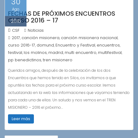
30
Ago
FECHAS DE PRÓXIMOS ENCUENTROS
CURSO 2016 – 17
2016
CSF
Noticias
2017
canción misionera
canción misionera nacional
,
,
,
curso 2016-17
domund
Encuentro y Festival
encuentros
,
,
,
,
festival
los molinos
madrid
multi encuentro
multifestival
,
,
,
,
,
pp benedictinos
tren misionero
,
Queridos amigos, después de la celebración de los dos
Encuentros que hemos tenido en Silos, os invitamos a que
apuntéis las fechas para el próximo curso escolar. Iremos
actualizando en la web las informaciones que vayamos teniendo
para cada una de ellas. Un saludo y nos vemos en el TREN
MISIONERO – 2016 el próximo…
Leer más