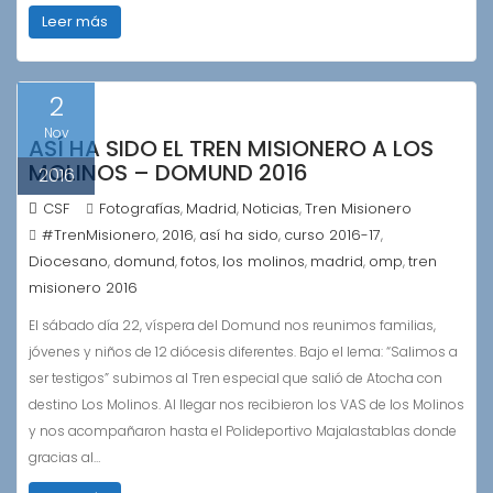
Leer más
2
Nov
ASÍ HA SIDO EL TREN MISIONERO A LOS
MOLINOS – DOMUND 2016
2016
CSF
Fotografías
Madrid
Noticias
Tren Misionero
,
,
,
#TrenMisionero
2016
así ha sido
curso 2016-17
,
,
,
,
Diocesano
domund
fotos
los molinos
madrid
omp
tren
,
,
,
,
,
,
misionero 2016
El sábado día 22, víspera del Domund nos reunimos familias,
jóvenes y niños de 12 diócesis diferentes. Bajo el lema: “Salimos a
ser testigos” subimos al Tren especial que salió de Atocha con
destino Los Molinos. Al llegar nos recibieron los VAS de los Molinos
y nos acompañaron hasta el Polideportivo Majalastablas donde
gracias al…