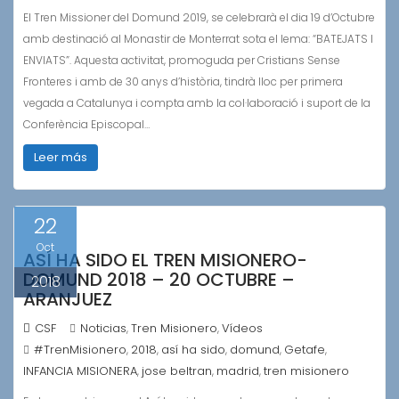
El Tren Missioner del Domund 2019, se celebrarà el dia 19 d’Octubre
amb destinació al Monastir de Monterrat sota el lema: “BATEJATS I
ENVIATS”. Aquesta activitat, promoguda per Cristians Sense
Fronteres i amb de 30 anys d’història, tindrà lloc per primera
vegada a Catalunya i compta amb la col·laboració i suport de la
Conferència Episcopal…
Leer más
22
Oct
ASÍ HA SIDO EL TREN MISIONERO-
DOMUND 2018 – 20 OCTUBRE –
2018
ARANJUEZ
CSF
Noticias
Tren Misionero
Vídeos
,
,
#TrenMisionero
2018
así ha sido
domund
Getafe
,
,
,
,
,
INFANCIA MISIONERA
jose beltran
madrid
tren misionero
,
,
,