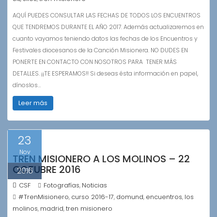
AQUÍ PUEDES CONSULTAR LAS FECHAS DE TODOS LOS ENCUENTROS
QUE TENDREMOS DURANTE EL AÑO 2017. Además actualizaremos en
cuanto vayamos teniendo datos las fechas de los Encuentros y
Festivales diocesanos de la Canción Misionera. NO DUDES EN
PONERTE EN CONTACTO CON NOSOTROS PARA TENER MÁS
DETALLES. ¡¡TE ESPERAMOS!! Si deseas ésta información en papel,
dínoslos…
Leer más
23
Nov
TREN MISIONERO A LOS MOLINOS – 22
OCTUBRE 2016
2016
CSF
Fotografías
Noticias
,
#TrenMisionero
curso 2016-17
domund
encuentros
los
,
,
,
,
molinos
madrid
tren misionero
,
,