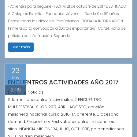
«Valientes para seguirle» FECHA: 21 de octubre de 2017 DESTINADO
A: Colegios Familias Parroquias Jóvenes… Desde 0 a 99 años.
Desde todas las diócesis. Pregúntanos. TODA LA INFORMACIÓN:
Primera carta convocatoria (Datos importantes). Cartel. Ficha de
petición de información. Segunda…
Leer más
23
Nov
ENCUENTROS ACTIVIDADES AÑO 2017
2016
CSF
Noticias
1ermultiencuentro festival silos
2 ENCUENTRO
,
MULTIFESTIVAL SILOS
2017
ABRIL
AGOSTO
canción
,
,
,
,
misionera nacional
curso 2016-17
diferente
Diocesano
,
,
,
,
domund
Encuentro y Festival
encuentros misioneros
,
,
silos
INFANCIA MISIONERA
JULIO
OCTUBRE
pp benedictinos
,
,
,
,
,
SIL
silos
tren misionero
,
,