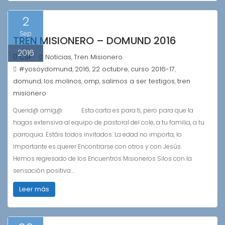
2
Sep
TREN MISIONERO – DOMUND 2016
2016
CSF
Noticias
Tren Misionero
,
#yosoydomund
2016
22 octubre
curso 2016-17
,
,
,
,
domund
los molinos
omp
salimos a ser testigos
tren
,
,
,
,
misionero
Querid@ amig@: Esta carta es para ti, pero para que la
hagas extensiva al equipo de pastoral del cole, a tu familia, a tu
parroquia. Estáis todos invitados. La edad no importa, lo
importante es querer Encontrarse con otros y con Jesús.
Hemos regresado de los Encuentros Misioneros Silos con la
sensación positiva…
Leer más