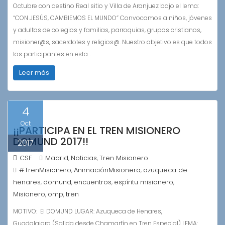
Octubre con destino Real sitio y Villa de Aranjuez bajo el lema:
“CON JESÚS, CAMBIEMOS EL MUNDO” Convocamos a niños, jóvenes
y adultos de colegios y familias, parroquias, grupos cristianos,
misioner@s, sacerdotes y religios@. Nuestro objetivo es que todos
los participantes en esta…
Leer más
4
Oct
¡¡PARTICIPA EN EL TREN MISIONERO
DOMUND 2017!!
2017
CSF
Madrid
Noticias
Tren Misionero
,
,
#TrenMisionero
AnimaciónMisionera
azuqueca de
,
,
henares
domund
encuentros
espíritu misionero
,
,
,
,
Misionero
omp
tren
,
,
MOTIVO: El DOMUND LUGAR: Azuqueca de Henares,
Guadalajara (Salida desde Chamartín en Tren Especial) LEMA: