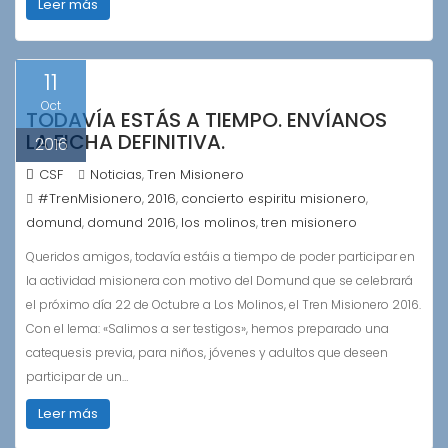
Leer más
11
Oct
TODAVÍA ESTÁS A TIEMPO. ENVÍANOS
LA FICHA DEFINITIVA.
2016
CSF
Noticias
Tren Misionero
,
#TrenMisionero
2016
concierto espiritu misionero
,
,
,
domund
domund 2016
los molinos
tren misionero
,
,
,
Queridos amigos, todavía estáis a tiempo de poder participar en
la actividad misionera con motivo del Domund que se celebrará
el próximo día 22 de Octubre a Los Molinos, el Tren Misionero 2016.
Con el lema: «Salimos a ser testigos», hemos preparado una
catequesis previa, para niños, jóvenes y adultos que deseen
participar de un…
Leer más