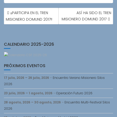
NAVEGACIÓN
¡¡PARTICIPA EN EL TREN
ASÍ HA SIDO EL TREN
DE
MISIONERO DOMUND 2017
MISIONERO DOMUND 2017!!
ENTRADAS
CALENDARIO 2025-2026
PRÓXIMOS EVENTOS
17 julio, 2026
–
26 julio, 2026
–
Encuentro Verano Misionero Silos
2026
23 julio, 2026
–
1 agosto, 2026
–
Operación Futuro 2026
28 agosto, 2026
–
30 agosto, 2026
–
Encuentro Multi-Festival Silos
2026