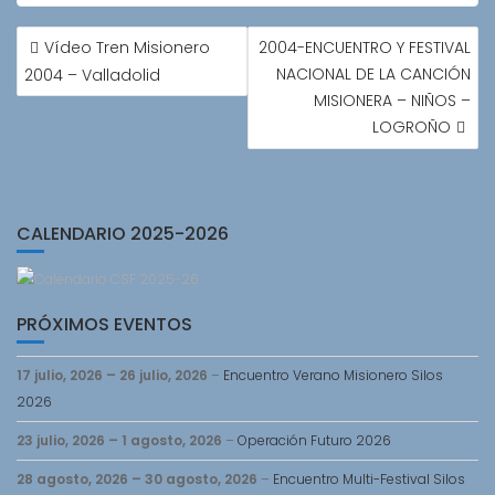
NAVEGACIÓN
Vídeo Tren Misionero
2004-ENCUENTRO Y FESTIVAL
DE
NACIONAL DE LA CANCIÓN
2004 – Valladolid
ENTRADAS
MISIONERA – NIÑOS –
LOGROÑO
CALENDARIO 2025-2026
PRÓXIMOS EVENTOS
17 julio, 2026
–
26 julio, 2026
–
Encuentro Verano Misionero Silos
2026
23 julio, 2026
–
1 agosto, 2026
–
Operación Futuro 2026
28 agosto, 2026
–
30 agosto, 2026
–
Encuentro Multi-Festival Silos