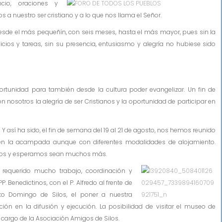
cio, oraciones y
a nuestro ser cristiano y a lo que nos llama el Señor.
sde el más pequeñín, con seis meses, hasta el más mayor, pues sin la
vicios y tareas, sin su presencia, entusiasmo y alegría no hubiese sido
nidad para también desde la cultura poder evangelizar. Un fin de
nosotros la alegría de ser Cristianos y la oportunidad de participar en
Y así ha sido, el fin de semana del 19 al 21 de agosto, nos hemos reunido
s en la acampada aunque con diferentes modalidades de alojamiento.
 Silos y esperamos sean muchos más.
equerido mucho trabajo
, coordinación y
P. Benedictinos, con el P. Alfredo al frente de
to Domingo de Silos, el poner a nuestra
ón en la difusión y ejecución. La posibilidad de visitar el museo de
 cargo de la Asociación Amigos de Silos.