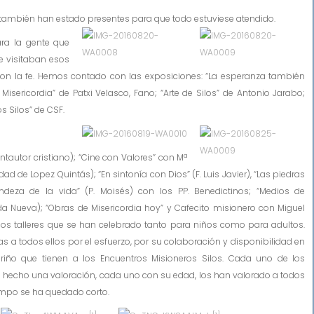
 también han estado presentes para que todo
estuviese atendido.
a la gente que
e visitaban esos
 con la fe. Hemos contado con las exposiciones: “La esperanza también
isericordia” de Patxi Velasco, Fano; “Arte de Silos” de Antonio Jarabo;
s Silos” de CSF.
utor cristiano); “Cine con Valores” con Mª
 de Lopez Quintás); “En sintonía con Dios” (F. Luis Javier), “Las piedras
ndeza de la vida” (P. Moisés) con los PP. Benedictinos; “Medios de
da Nueva); “Obras de Misericordia hoy” y Cafecito misionero con Miguel
los talleres que se han celebrado tanto para niños como para adultos.
as a todos ellos por el esfuerzo, por su colaboración y disponibilidad en
riño que tienen a los Encuentros Misioneros Silos. Cada uno de los
an hecho una valoración, cada uno con su edad, los han valorado a todos
empo se ha quedado corto.