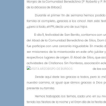
Monjes de la Comunidad Benedictina (P. Roberto y P. R
de la diócesis de Bilbao).
Durante el primer fin de semana hemos podido disfr
familia al completo, ¡gracias a los cinco!. Han sido te
¿¿pero a todo, eh??!!, decía uno de sus hijos.
El día 11, festividad de San Benito, contamos con un 
del Abad de la Comunidad Benedictina de Silos, Dom Lo
fue participe con una cercanía inigualable. En medio 
ser misioneros de la misericordia en este año jubilar
respectivos lugares de origen. El Abad de Silos, que a
actividades de Cristianos Sin Fronteras, asociación e
de las co
Desde aquí darle las gracias a todos, pero lo más i
nuestro camino, al igual que dimos gracias a Dios por
presente su familia.
Hemos trabajado los temas, cada uno en su nivel; R
tenido las fiestas de la noche y el Gran día de la fiesta