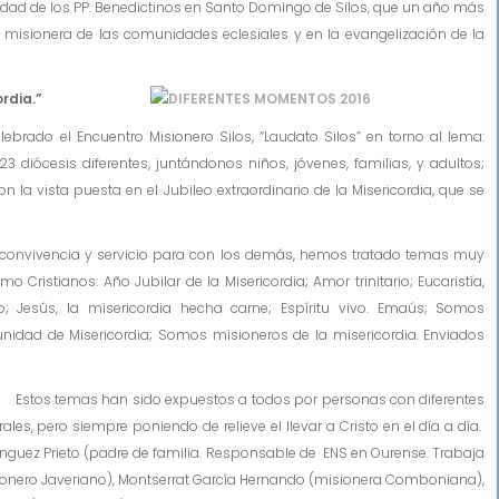
dad de los PP. Benedictinos en Santo Domingo de Silos, que un año más
misionera de las comunidades eclesiales y en la evangelización de la
icordia.”
rado el Encuentro Misionero Silos, “Laudato Silos” en torno al lema:
3 diócesis diferentes, juntándonos niños, jóvenes, familias, y adultos;
 la vista puesta en el Jubileo extraordinario de la Misericordia, que se
nvivencia y servicio para con los demás, hemos tratado temas muy
mo Cristianos: Año Jubilar de la Misericordia; Amor trinitario; Eucaristía,
so; Jesús, la misericordia hecha carne; Espíritu vivo. Emaús; Somos
munidad de Misericordia; Somos misioneros de la misericordia. Enviados
stos tema
s han sido expuestos a todos por personas con diferentes
s, pero siempre poniendo de relieve el llevar a Cristo en el día a día.
uez Prieto (padre de familia. Responsable de ENS en Ourense. Trabaja
sionero Javeriano), Montserrat García Hernando (misionera Comboniana),