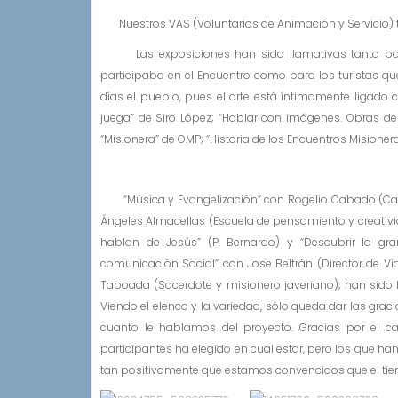
Nuestros VAS (Voluntarios de Animación y Servicio)
Las exposiciones han sido llamativas tanto par
participaba en el Encuentro como para los turistas qu
días el pueblo, pues el arte está íntimamente ligado
juega” de Siro López; “Hablar con imágenes. Obras de M
“Misionera” de OMP; “Historia de los Encuentros Misionero
“Música y Evangelización” con Rogelio Cabado (Canta
Ángeles Almacellas (Escuela de pensamiento y creatividad
hablan de Jesús” (P. Bernardo) y “Descubrir la gra
comunicación Social” con Jose Beltrán (Director de Vi
Taboada (Sacerdote y misionero javeriano); han sido 
Viendo el elenco y la variedad, sólo queda dar las graci
cuanto le hablamos del proyecto. Gracias por el ca
participantes ha elegido en cual estar, pero los que h
tan positivamente que estamos convencidos que el ti