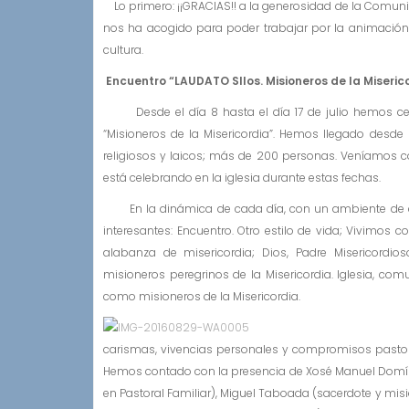
Lo primero: ¡¡GRACIAS!! a la generosidad de la Comuni
nos ha acogido para poder trabajar por la animación 
cultura.
Encuentro “LAUDATO SIlos. Misioneros de la Miser
Desde el día 8 hasta el día 17 de julio hemos celeb
“Misioneros de la Misericordia”. Hemos llegado desde 2
religiosos y laicos; más de 200 personas. Veníamos con
está celebrando en la iglesia durante estas fechas.
En la dinámica de cada día, con un ambiente de co
interesantes: Encuentro. Otro estilo de vida; Vivimos co
alabanza de misericordia; Dios, Padre Misericordio
misioneros peregrinos de la Misericordia. Iglesia, co
como misioneros de la Misericordia.
E
carismas, vivencias personales y compromisos pastorale
Hemos contado con la presencia de Xosé Manuel Domíng
en Pastoral Familiar), Miguel Taboada (sacerdote y mi