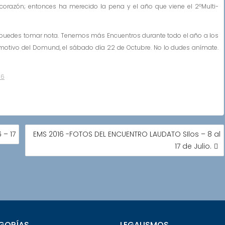
corazón; entonces ha merecido la pena y el año que viene el 2ºMulti-
puedes tomar nota. Tenemos más Encuentros durante todo el año a los
on motivo del Domund, el sábado día 22 de Octubre. No lo dudes anímate.
16
– 17
EMS 2016 -FOTOS DEL ENCUENTRO LAUDATO SIlos – 8 al
17 de Julio.
GORÍAS
LEGALISMOS