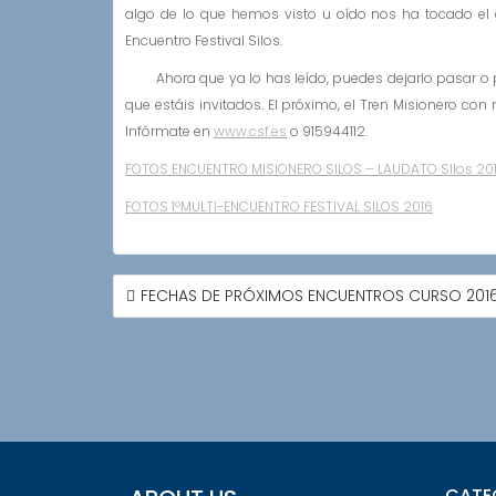
algo de lo que hemos visto u oído nos ha tocado el 
Encuentro Festival Silos.
Ahora que ya lo has leído, puedes dejarlo pasar o 
que estáis invitados. El próximo, el Tren Misionero c
Infórmate en
www.csf.es
o 915944112.
FOTOS ENCUENTRO MISIONERO SILOS – LAUDATO SIlos 20
FOTOS 1ºMULTI-ENCUENTRO FESTIVAL SILOS 2016
NAVEGACIÓN
FECHAS DE PRÓXIMOS ENCUENTROS CURSO 2016 
DE
ENTRADAS
CATE