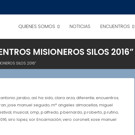
QUIENES SOMOS
NOTICIAS
ENCUENTROS
ENTROS MISIONEROS SILOS 2016”
IONEROS SILOS 2016”
antonio jarabo
así ha sido
clara arza
diferente
encuentros
,
,
,
,
,
,
tran
jose manuel seguido
mª angeles almacellas
miguel
,
,
,
estival
musical
omp
p.alfredo
p.bernardo
p.roberto
p.rufino
,
,
,
,
,
,
,
2016
siro lopez
sor Encarnación
vero coronell
xose manuel
,
,
,
,