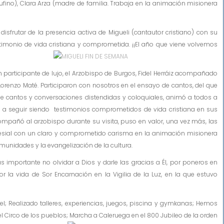
ufino), Clara Arza (madre de familia. Trabaja en la animación misionera
utar de la presencia activa de Migueli (cantautor cristiano) con su
stimonio de vida cristiana
y comprometida. ¡¡El año que viene volvemos
participante de lujo, el Arzobispo de Burgos, Fidel Herráiz acompañado
renzo Maté. Participaron con nosotros en el ensayo de cantos, del que
de cantos y conversaciones distendidas y coloquiales, animó a todos a
 y a seguir siendo testimonios comprometidos de vida cristiana en sus
compañó al arzobispo durante su visita, puso en valor, una vez más, las
clesial con un claro y comprometido carisma en la animación misionera
munidades y la evangelización de la cultura.
mportante no olvidar a Dios y darle las gracias a Él, por poneros en
 la vida de Sor Encarnación en la Vigilia de la Luz, en la que estuvo
ealizado talleres, experiencias, juegos, piscina y gymkanas; Hemos
 del Circo de los pueblos; Marcha a Caleruega en
el 800 Jubileo de la orden