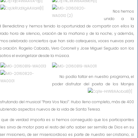
Nos hemos
unido a la
 Benedictina y hemos tenido la oportunidad de compartir con ellos la
lebrado hora de silencio, oración de la mañana y de la noche; y además,
hemos celebrado conciertos que han sido catequesis, voces nuevas para
a oración. Rogelio Cabado, Vero Coronell y Jose Miguel Seguido son los
otros el evangelizar desde la música.
No podía faltar en nuestro programa, el
poder disfrutar del poeta de los Monjes
rutando del musical “Para Vos Nací”. Hubo lleno completo, más de 400
cubriendo aspectos nuevos de la vida de Santa Teresa.
o que de verdad importa es si hemos conseguido que los participantes
 les sirva de motor para el resto del año saber ser semilla de Dios en su
r misionero, de ser misericordioso es parte de nuestro ser cristiano; si