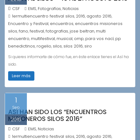
CSF
EMS
Fotografías
Noticias
,
,
1ermultiencuentro festival silos
2016
agosto 2016
,
,
,
Encuentro y Festival
encuentros
encuentros misioneros
,
,
silos
fano
festival
fotografias
jose beltran
multi
,
,
,
,
,
encuentro
multifestival
musical
omp
para vos nací
pp
,
,
,
,
,
benedictinos
rogelio
silos
silos 2016
siro
,
,
,
,
Si quieres informarte de cómo fue, en éste enlace tienes el Así ha
sido.
Leer más
1
Sep
ASÍ HAN SIDO LOS “ENCUENTROS
MISIONEROS SILOS 2016”
2016
CSF
EMS
Noticias
,
1ermultiencuentro festival silos
2016
agosto 2016
,
,
,