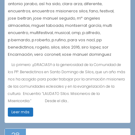
antonio jarabo
así ha sido
clara arza
diferente
,
,
,
,
encuentros
encuentros misioneros silos
fano
festival
,
,
,
,
jose beltran
jose manuel seguido
mª angeles
,
,
almacellas
miguel taboada
montserrat garcía
multi
,
,
,
encuentro
multifestival
musical
omp
p.alfredo
,
,
,
,
,
p.bernardo
p.roberto
p.rufino
para vos nací
pp
,
,
,
,
benedictinos
rogelio
silos
silos 2016
siro lopez
sor
,
,
,
,
,
Encarnación
vero coronell
xose manuel dominguez
,
,
Lo primero: ¡¡GRACIAS!! a la generosidad de la Comunidad de
los PP. Benedictinos en Santo Domingo de Silos, que un año más
nos ha acogido para poder trabajar por la animación misionera
de las comunidades eclesiales y en la evangelización de la
cultura. Encuentro “LAUDATO SIlos. Misioneros de la
Misericordia.” Desde el día…
Leer más