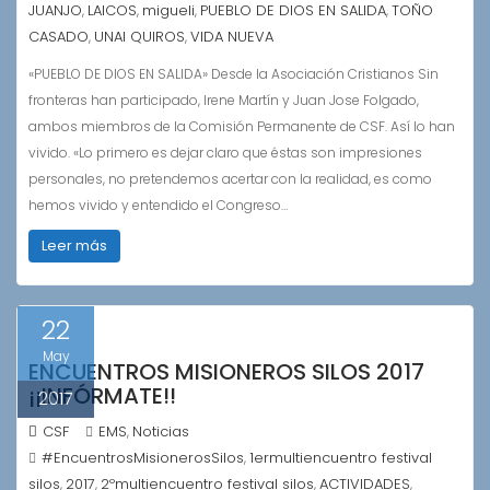
JUANJO
LAICOS
migueli
PUEBLO DE DIOS EN SALIDA
TOÑO
,
,
,
,
CASADO
UNAI QUIROS
VIDA NUEVA
,
,
«PUEBLO DE DIOS EN SALIDA» Desde la Asociación Cristianos Sin
fronteras han participado, Irene Martín y Juan Jose Folgado,
ambos miembros de la Comisión Permanente de CSF. Así lo han
vivido. «Lo primero es dejar claro que éstas son impresiones
personales, no pretendemos acertar con la realidad, es como
hemos vivido y entendido el Congreso…
Leer más
22
May
ENCUENTROS MISIONEROS SILOS 2017
¡¡INFÓRMATE!!
2017
CSF
EMS
Noticias
,
#EncuentrosMisionerosSilos
1ermultiencuentro festival
,
silos
2017
2ºmultiencuentro festival silos
ACTIVIDADES
,
,
,
,