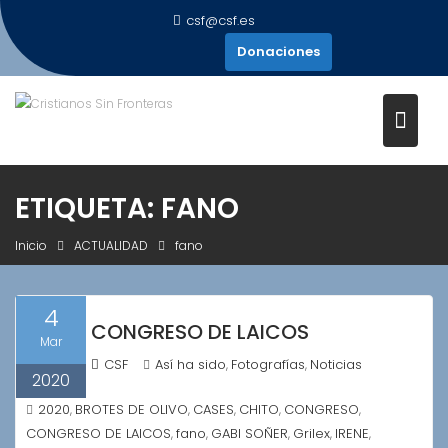
Saltar
csf@csf.es
al
Donaciones
contenido
ETIQUETA:
FANO
Inicio
ACTUALIDAD
fano
4
CONGRESO DE LAICOS
Mar
CSF
Así ha sido
Fotografías
Noticias
,
,
2020
2020
BROTES DE OLIVO
CASES
CHITO
CONGRESO
,
,
,
,
,
CONGRESO DE LAICOS
fano
GABI SOÑER
Grilex
IRENE
,
,
,
,
,