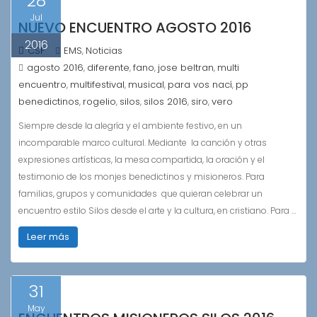
28
Jul
NUEVO ENCUENTRO AGOSTO 2016
2016
CSF
EMS
Noticias
,
agosto 2016
diferente
fano
jose beltran
multi
,
,
,
,
encuentro
multifestival
musical
para vos nací
pp
,
,
,
,
benedictinos
rogelio
silos
silos 2016
siro
vero
,
,
,
,
,
Siempre desde la alegría y el ambiente festivo, en un
incomparable marco cultural. Mediante la canción y otras
expresiones artísticas, la mesa compartida, la oración y el
testimonio de los monjes benedictinos y misioneros. Para
familias, grupos y comunidades que quieran celebrar un
encuentro estilo Silos desde el arte y la cultura, en cristiano. Para …
Leer más
31
May