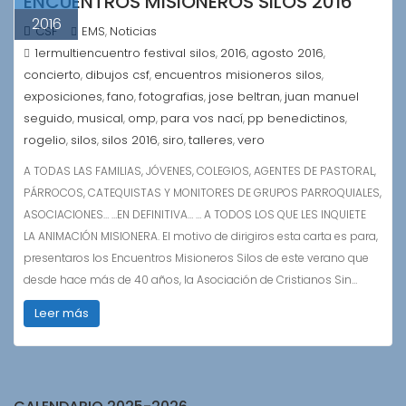
ENCUENTROS MISIONEROS SILOS 2016
2016
CSF
EMS
Noticias
,
1ermultiencuentro festival silos
2016
agosto 2016
,
,
,
concierto
dibujos csf
encuentros misioneros silos
,
,
,
exposiciones
fano
fotografias
jose beltran
juan manuel
,
,
,
,
seguido
musical
omp
para vos nací
pp benedictinos
,
,
,
,
,
rogelio
silos
silos 2016
siro
talleres
vero
,
,
,
,
,
A TODAS LAS FAMILIAS, JÓVENES, COLEGIOS, AGENTES DE PASTORAL,
PÁRROCOS, CATEQUISTAS Y MONITORES DE GRUPOS PARROQUIALES,
ASOCIACIONES… …EN DEFINITIVA… … A TODOS LOS QUE LES INQUIETE
LA ANIMACIÓN MISIONERA. El motivo de dirigiros esta carta es para,
presentaros los Encuentros Misioneros Silos de este verano que
desde hace más de 40 años, la Asociación de Cristianos Sin…
Leer más