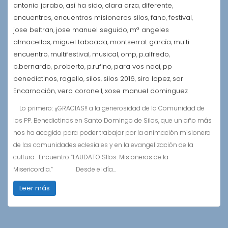
antonio jarabo
así ha sido
clara arza
diferente
,
,
,
,
encuentros
encuentros misioneros silos
fano
festival
,
,
,
,
jose beltran
jose manuel seguido
mª angeles
,
,
almacellas
miguel taboada
montserrat garcía
multi
,
,
,
encuentro
multifestival
musical
omp
p.alfredo
,
,
,
,
,
p.bernardo
p.roberto
p.rufino
para vos nací
pp
,
,
,
,
benedictinos
rogelio
silos
silos 2016
siro lopez
sor
,
,
,
,
,
Encarnación
vero coronell
xose manuel dominguez
,
,
Lo primero: ¡¡GRACIAS!! a la generosidad de la Comunidad de
los PP. Benedictinos en Santo Domingo de Silos, que un año más
nos ha acogido para poder trabajar por la animación misionera
de las comunidades eclesiales y en la evangelización de la
cultura. Encuentro “LAUDATO SIlos. Misioneros de la
Misericordia.” Desde el día…
Leer más