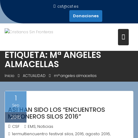
Saltar
csf@csf.es
al
Donaciones
contenido
ETIQUETA:
Mª ANGELES
ALMACELLAS
Inicio
ACTUALIDAD
mª angeles almacellas
1
Sep
ASÍ HAN SIDO LOS “ENCUENTROS
MISIONEROS SILOS 2016”
2016
CSF
EMS
Noticias
,
1ermultiencuentro festival silos
2016
agosto 2016
,
,
,