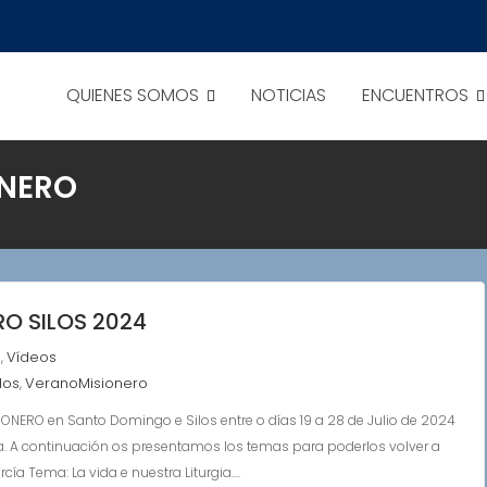
QUIENES SOMOS
NOTICIAS
ENCUENTROS
NERO
RO SILOS 2024
s
Vídeos
,
los
VeranoMisionero
,
NERO en Santo Domingo e Silos entre o días 19 a 28 de Julio de 2024
 A continuación os presentamos los temas para poderlos volver a
ía Tema: La vida e nuestra Liturgia.…