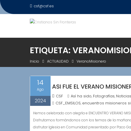
Saltar
csf@csf.es
al
contenido
ETIQUETA:
VERANOMISIO
Inicio
ACTUALIDAD
VeranoMisionero
14
ASI FUE EL VERANO MISIONE
Ago
CSF
Así ha sido
Fotografías
Noticia
,
,
2024
CSF_EMSILOS
encuentros misioneros si
,
Hemos celebrado con alegría e ENCUENTRO VERANO MISIO
Disfrutamos formándonos con los temas de la mañana.
disfrutar Iglesia en Comunidad presentado por Paco Garc