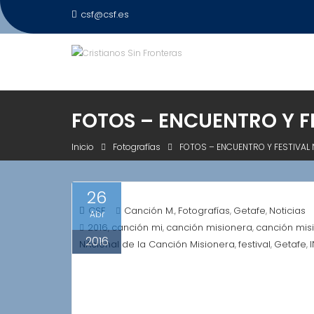
Saltar
csf@csf.es
al
contenido
FOTOS – ENCUENTRO Y F
Inicio
Fotografías
FOTOS – ENCUENTRO Y FESTIVAL 
26
CSF
Canción M.
Fotografías
Getafe
Noticias
,
,
,
Abr
2016
canción mi
canción misionera
canción mis
,
,
,
2016
NAcional de la Canción Misionera
festival
Getafe
,
,
,