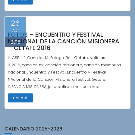
26
Abr
FOTOS – ENCUENTRO Y FESTIVAL
NACIONAL DE LA CANCIÓN MISIONERA
2016
– GETAFE 2016
CSF
Canción M.
Fotografías
Getafe
Noticias
,
,
,
2016
canción mi
canción misionera
canción misionera
,
,
,
nacional
Encuentro y Festival
Encuentro y Festival
,
,
NAcional de la Canción Misionera
festival
Getafe
,
,
,
INFANCIA MISIONERA
jose beltran
musical
omp
,
,
,
Leer más
CALENDARIO 2025-2026