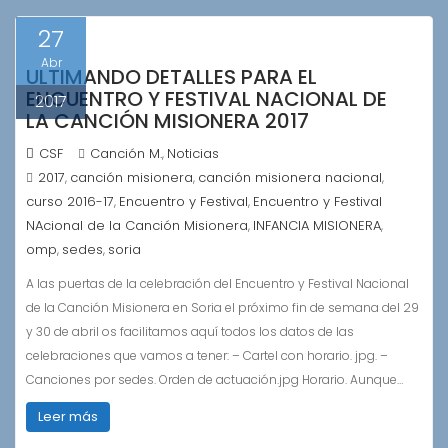
27
Abr
ULTIMANDO DETALLES PARA EL
ENCUENTRO Y FESTIVAL NACIONAL DE
2017
LA CANCIÓN MISIONERA 2017
CSF
Canción M.
Noticias
,
2017
canción misionera
canción misionera nacional
,
,
,
curso 2016-17
Encuentro y Festival
Encuentro y Festival
,
,
NAcional de la Canción Misionera
INFANCIA MISIONERA
,
,
omp
sedes
soria
,
,
A las puertas de la celebración del Encuentro y Festival Nacional
de la Canción Misionera en Soria el próximo fin de semana del 29
y 30 de abril os facilitamos aquí todos los datos de las
celebraciones que vamos a tener: – Cartel con horario. jpg. –
Canciones por sedes. Orden de actuación.jpg Horario. Aunque…
Leer más