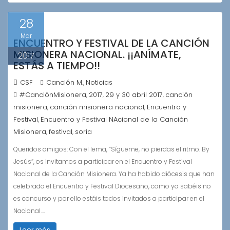
28
Mar
ENCUENTRO Y FESTIVAL DE LA CANCIÓN
MISIONERA NACIONAL. ¡¡ANÍMATE,
2017
ESTÁS A TIEMPO!!
CSF
Canción M.
Noticias
,
#CanciónMisionera
2017
29 y 30 abril 2017
canción
,
,
,
misionera
canción misionera nacional
Encuentro y
,
,
Festival
Encuentro y Festival NAcional de la Canción
,
Misionera
festival
soria
,
,
Queridos amigos: Con el lema, ”Sígueme, no pierdas el ritmo. By
Jesús”, os invitamos a participar en el Encuentro y Festival
Nacional de la Canción Misionera. Ya ha habido diócesis que han
celebrado el Encuentro y Festival Diocesano, como ya sabéis no
es concurso y por ello estáis todos invitados a participar en el
Nacional.…
Leer más