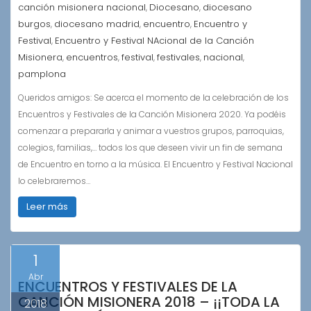
canción misionera nacional
Diocesano
diocesano
,
,
burgos
diocesano madrid
encuentro
Encuentro y
,
,
,
Festival
Encuentro y Festival NAcional de la Canción
,
Misionera
encuentros
festival
festivales
nacional
,
,
,
,
,
pamplona
Queridos amigos: Se acerca el momento de la celebración de los
Encuentros y Festivales de la Canción Misionera 2020. Ya podéis
comenzar a prepararla y animar a vuestros grupos, parroquias,
colegios, familias,… todos los que deseen vivir un fin de semana
de Encuentro en torno a la música. El Encuentro y Festival Nacional
lo celebraremos…
Leer más
1
Abr
ENCUENTROS Y FESTIVALES DE LA
CANCIÓN MISIONERA 2018 – ¡¡TODA LA
2018