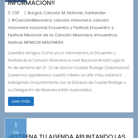
INFORMACIÓN!!
CSF
Burgos
Canción M.
Noticias
Santander
,
,
,
#CanciónMisionera
canción misionera
canción
,
,
misionera nacional
Encuentro y Festival
Encuentro y
,
,
Festival NAcional de la Canción Misionera
encuentros
,
,
festival
INFANCIA MISIONERA
,
Queridos amigos: Como ya os informamos, el Encuentro y
Festival de la Canción Misionera a nivel Nacional tendrá lugar el
fin de semana del 21- 22 de Abril en Ciudad Rodrigo (Salamanca)
Queremos agradeceros vuestro interés un año más, estamos
trabajando conjuntamente con la Diócesis de Ciudad Rodrigo y
su Delegación de Misiones están ilusionados…
Leer más
1
Dic
¡¡ESTRENA TU AGENDA APUNTANDO LAS