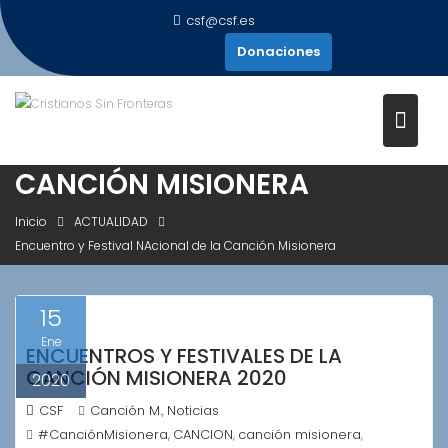
Saltar
csf@csf.es
al
Donaciones
contenido
ETIQUETA:
ENCUENTRO Y
FESTIVAL NACIONAL DE LA
CANCIÓN MISIONERA
Inicio
ACTUALIDAD
Encuentro y Festival NAcional de la Canción Misionera
15
Ene
ENCUENTROS Y FESTIVALES DE LA
CANCIÓN MISIONERA 2020
2020
CSF
Canción M.
Noticias
,
#CanciónMisionera
CANCION
canción misionera
,
,
,