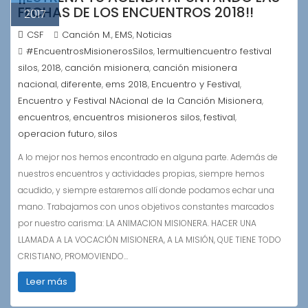
FECHAS DE LOS ENCUENTROS 2018!!
2017
CSF
Canción M.
EMS
Noticias
,
,
#EncuentrosMisionerosSilos
1ermultiencuentro festival
,
silos
2018
canción misionera
canción misionera
,
,
,
nacional
diferente
ems 2018
Encuentro y Festival
,
,
,
,
Encuentro y Festival NAcional de la Canción Misionera
,
encuentros
encuentros misioneros silos
festival
,
,
,
operacion futuro
silos
,
A lo mejor nos hemos encontrado en alguna parte. Además de
nuestros encuentros y actividades propias, siempre hemos
acudido, y siempre estaremos allí donde podamos echar una
mano. Trabajamos con unos objetivos constantes marcados
por nuestro carisma: LA ANIMACION MISIONERA. HACER UNA
LLAMADA A LA VOCACIÓN MISIONERA, A LA MISIÓN, QUE TIENE TODO
CRISTIANO, PROMOVIENDO…
Leer más